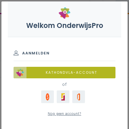
Welkom OnderwijsPro
Taalonderwijs Nederlands
AANMELDEN
Materialenbank
KATHONDVLA-ACCOUNT
of
Wegwijzer vreemdetalenaanbod
in de basisschool
Nog geen account?