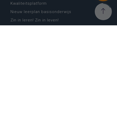
Kwaliteitsplatform
Nieuw leerplan basisonderwijs
Zin in leren! Zin in leven!
Vakken en leerplannen secundair onderwijs
Lessentabellen secundair onderwijs
Digitale transformatie
Schoolkalender
Scholenzoeker
Algemene website
CONTACT
Wie is wie
Locaties