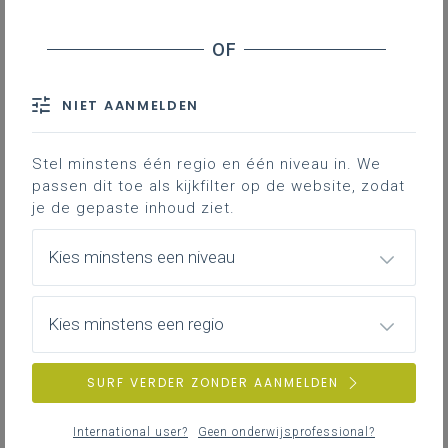
Inhoudstafel
Downloads
NIET AANMELDEN
Hieronder lees je ons advies over het
Stel minstens één regio en één niveau in. We
talenaanbod in de basisschool. Dit advies
passen dit toe als kijkfilter op de website, zodat
is gebaseerd op de mogelijkheden die de
je de gepaste inhoud ziet.
regelgeving biedt, onze visie op goed
onderwijs en de concretisering van de
Kies minstens een niveau
Katholieke Dialoogschool,
onderzoeksgegevens en een
Vlaanderenbrede bevraging van
Kies minstens een regio
pedagogisch begeleiders en directies.
SURF VERDER ZONDER AANMELDEN
Wegwijzer voor vreemdetalenaanbod in de
basisschool
351KB pdf
International user?
Geen onderwijsprofessional?