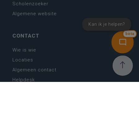
Scholenzoeker
Algemene website
Kan ik je helpen?
bèta
CONTACT
Wie is wie
Locaties
Algemeen contact
Helpdesk
NIEUWSBRIEF
SCHRIJF IN