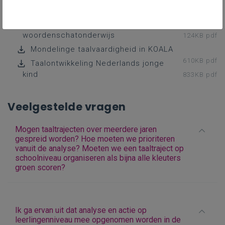
98KB pdf
Inspiratiefiche voorlezen
86KB pdf
Inspiratiefiche
woordenschatonderwijs
124KB pdf
Mondelinge taalvaardigheid in KOALA
610KB pdf
Taalontwikkeling Nederlands jonge
kind
833KB pdf
Veelgestelde vragen
Mogen taaltrajecten over meerdere jaren
gespreid worden? Hoe moeten we prioriteren
vanuit de analyse? Moeten we een taaltraject op
schoolniveau organiseren als bijna alle kleuters
groen scoren?
Ik ga ervan uit dat analyse en actie op
leerlingenniveau mee opgenomen worden in de