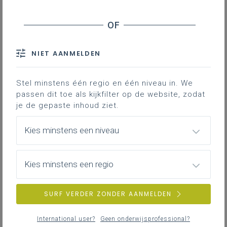
Veelgestelde vragen
Downloads
NIET AANMELDEN
Voor leerlingen die nood hebben aan
extra taalondersteuning na
de
Stel minstens één regio en één niveau in. We
passen dit toe als kijkfilter op de website, zodat
taalscreening, KOALA
, zet de school
je de gepaste inhoud ziet.
duurzame en intentionele taaltrajecten op
vanuit een krachtige leeromgeving. Wat is
Kies minstens een niveau
een taaltraject? Hoe beginnen we eraan?
Hoe passen die taaltrajecten binnen de
krachtige leeromgeving en het
Kies minstens een regio
talenbeleid? Hoe plannen we ze?
SURF VERDER ZONDER AANMELDEN
Wat is een taaltraject
1MB word
Inspiratiefiche geletterdheid
103KB pdf
International user?
Geen onderwijsprofessional?
Inspiratiefiche rijke mondelinge interactie