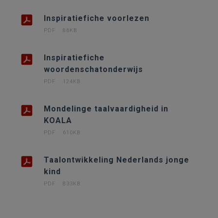
Inspiratiefiche voorlezen
PDF
86KB
Inspiratiefiche
woordenschatonderwijs
PDF
124KB
Mondelinge taalvaardigheid in
KOALA
PDF
610KB
Taalontwikkeling Nederlands jonge
kind
PDF
833KB