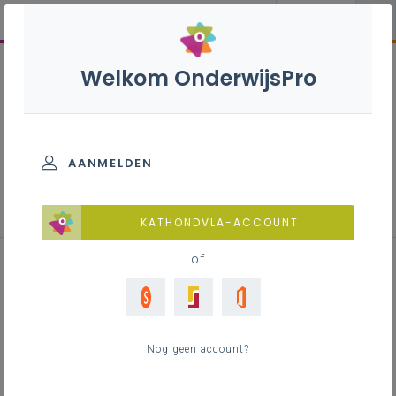
Welkom OnderwijsPro
Taalonderwijs Nederlands
AANMELDEN
Materialenbank
KATHONDVLA-ACCOUNT
of
Dossier taaltrajecten
Nog geen account?
Inhoudstafel