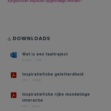
zorgdossier expliciet opgevraagd worden?
DOWNLOADS
Wat is een taaltraject
WORD
1MB
Inspiratiefiche geletterdheid
PDF
103KB
Inspiratiefiche rijke mondelinge
interactie
PDF
98KB