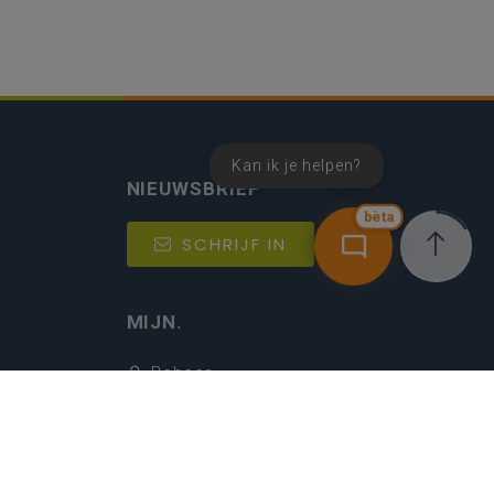
Kan ik je helpen?
NIEUWSBRIEF
bèta
SCHRIJF IN
MIJN.
Beheer
Kijkfilter