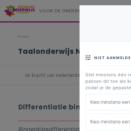
VOOR DE ONDERWIJS
PROFESSIONAL
home
Taalonderwijs Nederlands
NIET AANMELD
Stel minstens één r
de kracht van nederlands
aan de slag in je
passen dit toe als ki
zodat je de gepaste
Kies minstens een
Differentiatie binnen taalontw
Kies minstens een 
Binnenklasdifferentiatie
wil zeggen dat 