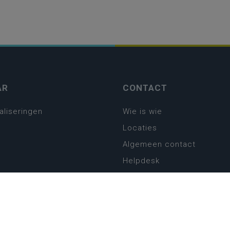
AR
CONTACT
aliseringen
Wie is wie
Locaties
Algemeen contact
Helpdesk
platform
plan basisonderwijs
! Zin in leven!
leerplannen secundair