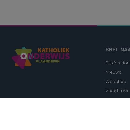
SNEL NA
Profession
Nieuws
Webshop
Vacatures
Kwaliteits
Nieuw leer
Zin in leren
Vakken en 