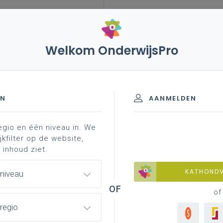
Welkom OnderwijsPro
EN
AANMELDEN
egio en één niveau in. We
 klas
aan de slag in je school
leesonderwijs
jkfilter op de website,
 inhoud ziet.
KATHOND
 niveau
ikkeling Nederlands
of
regio
je als leraar proactief, planmatig en