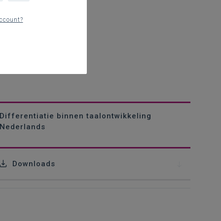
ccount?
Differentiatie binnen taalontwikkeling
Nederlands
Downloads