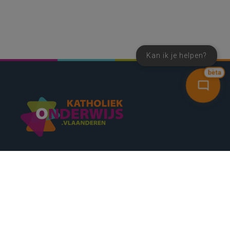
Kan ik je helpen?
bèta
SNEL NAAR
CONTACT
NIEUWSBRIEF