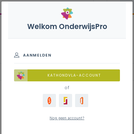
Welkom OnderwijsPro
Rekrutering en selectie van
schoolleiders
AANMELDEN
Ondersteunend materiaal
KATHONDVLA-ACCOUNT
of
Kernprofiel schoolleiderschap
Nog geen account?
Inhoudstafel