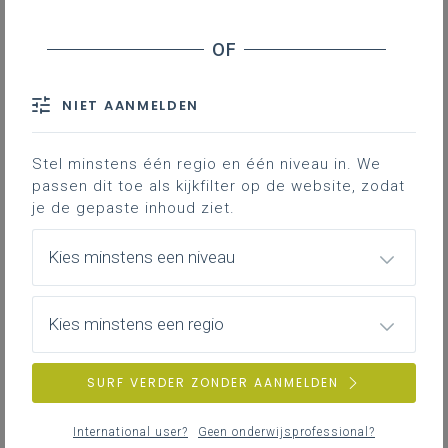
De Vlaamse overheid schreef een
kernprofiel uit voor schoolleiders.
NIET AANMELDEN
Onder de link vind je het kernprofiel
zoals het door de
Vlaamse Overheid werd opgesteld.
Stel minstens één regio en één niveau in. We
passen dit toe als kijkfilter op de website, zodat
je de gepaste inhoud ziet.
Kies minstens een niveau
Kies minstens een regio
SURF VERDER ZONDER AANMELDEN
International user?
Geen onderwijsprofessional?