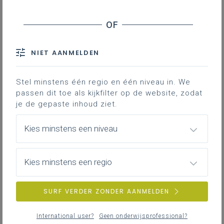
Financiële norm
Wettelijke basis
Oppervlaktenorm berekenen
NIET AANMELDEN
Controle van de oppervlaktenormen
Overschrijding van de normen
Stel minstens één regio en één niveau in. We
passen dit toe als kijkfilter op de website, zodat
Contact
je de gepaste inhoud ziet.
Kies minstens een niveau
De wetgever legt maximale fysische en
financiële normen op voor schoolgebouwen.
Als je die overschrijdt, subsidieert AGION de
Kies minstens een regio
overschrijding niet.
SURF VERDER ZONDER AANMELDEN
Wat?
International user?
Geen onderwijsprofessional?