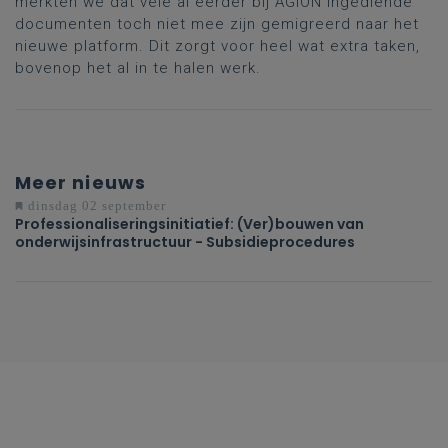
merkten we dat vele al eerder bij AGION ingediende
documenten toch niet mee zijn gemigreerd naar het
nieuwe platform. Dit zorgt voor heel wat extra taken,
bovenop het al in te halen werk.
Meer nieuws
dinsdag 02 september
Professionaliseringsinitiatief: (Ver)bouwen van
onderwijsinfrastructuur - Subsidieprocedures