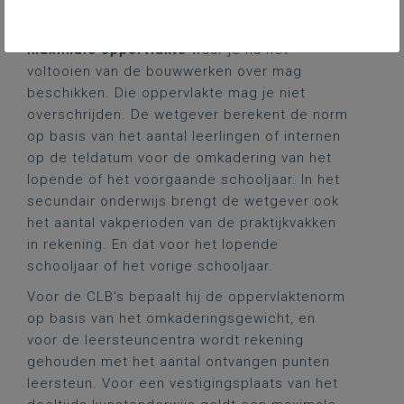
Fysische norm
De fysische of oppervlaktenorm is de
maximale oppervlakte
waar je na het
voltooien van de bouwwerken over mag
beschikken. Die oppervlakte mag je niet
overschrijden. De wetgever berekent de norm
op basis van het aantal leerlingen of internen
op de teldatum voor de omkadering van het
lopende of het voorgaande schooljaar. In het
secundair onderwijs brengt de wetgever ook
het aantal vakperioden van de praktijkvakken
in rekening. En dat voor het lopende
schooljaar of het vorige schooljaar.
Voor de CLB’s bepaalt hij de oppervlaktenorm
op basis van het omkaderingsgewicht, en
voor de leersteuncentra wordt rekening
gehouden met het aantal ontvangen punten
leersteun. Voor een vestigingsplaats van het