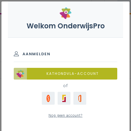
Welkom OnderwijsPro
Reguliere subsidieprocedures
AANMELDEN
Normen
KATHONDVLA-ACCOUNT
of
Inhoudstafel
Wat?
Nog geen account?
Fysische norm
Altijd van toepassing?