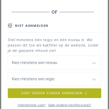
Waarom pre-teaching inzetten in de wetenschappen?
Hoe ziet pre-teaching eruit?
Voorbeelden van preteachting-activiteiten
Aandachtspunten
NIET AANMELDEN
Aan de slag met pre-teaching
Voorbeelden
Stel minstens één regio en één niveau in. We
passen dit toe als kijkfilter op de website, zodat
Bronnen
je de gepaste inhoud ziet.
Pre-teaching betekent dat je leerlingen
Kies minstens een niveau
voorafgaand aan een les of leeractiviteit
al kort en gericht laat kennismaken met
de kernbegrippen, vaardigheden of
Kies minstens een regio
context van het onderwerp vóórdat ze die
uitgebreid in de les leren. Je reikt hen
SURF VERDER ZONDER AANMELDEN
essentiële bouwstenen aan zodat ze in de
les zelf beter kunnen focussen op de
International user?
Geen onderwijsprofessional?