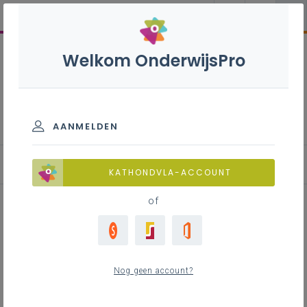
Welkom OnderwijsPro
Natuurwetenschappen 1ste
graad B-stroom
AANMELDEN
KATHONDVLA-ACCOUNT
of
Pre-teaching in wetenschappen
Nog geen account?
Inhoudstafel