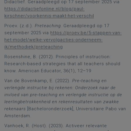
Didactief. Geraadpleegd op 17 september 2025 via
https://didactiefonline.nl/blog/paul-
kirschner/voorkennis-maakt-het-verschil
Proev. (z.d.).
Preteaching.
Geraadpleegd op 17
september 2025 via
https://proev.be/5-stappen-van-
het-model/welke-vervolgacties-onderneem-
ik/methodiek/preteaching
Rosenshine, B. (2012). Principles of instruction:
Research-based strategies that all teachers should
know. American Educator, 36(1), 12–19
Van de Bovenkamp, E. (2022).
Pre‑teaching en
verlengde instructie bij rekenen: Onderzoek naar de
invloed van pre‑teaching en verlengde instructie op de
leerlingbetrokkenheid en rekenresultaten van zwakke
rekenaars
[Bacheloronderzoek], Universitaire Pabo van
Amsterdam.
Vanhoek, R. (Host). (2023). Activeer relevante