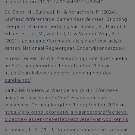
https://doi.org/10.1177/1053451214532340
De Smet, M., Bultheel, M. & Verachtert, P. (2024).
Leidraad differentiatie: Samen naar de meet.
Stichting
Leerpunt. Vlaamse hertaling van Bosker, R., Durgut, F.,
Edzes, H., Jol, M., van Tuijl, C. & Van der Vegt, A. L.
(2021).
Leidraad differentiatie als sleutel voor gelijke
kansen.
Nationaal Regieorgaan Onderwijsonderzoek.
Eureka Leuven. (z.d.). Preteaching | Hoe doet Eureka
het? Geraadpleegd op 17 september 2025 via
https://eurekaleuven.be/pre-teaching-hoe-doet-
eureka-het/
Katholiek Onderwijs Vlaanderen. (z.d.).
Effectieve
didactiek ‘Lessen met effect’ – activeren van
voorkennis
. Geraadpleegd op 17 september 2025 via
https://pro.katholiekonderwijs.vlaanderen/effectieve-
didactiek-lessen-met-effect-activeren-van-voorkennis
Kirschner, P. A. (2019). Voorkennis maakt het verschil.