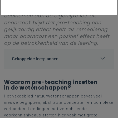
diepgang en de verbanden die je
aanbiedt en met meer zelfvertrouwen
deelnemen aan de eigenlijke les. Uit
onderzoek blijkt dat pre-teaching een
gelijkaardig effect heeft als remediëring
maar daarnaast een positief effect heeft
op de betrokkenheid van de leerling.
Gekoppelde leerplannen
Waarom pre-teaching inzetten
in de wetenschappen?
Het vakgebied natuurwetenschappen bevat veel
nieuwe begrippen, abstracte concepten en complexe
verbanden. Leerlingen met verschillende
voorkennisniveaus starten hier vaak met grote