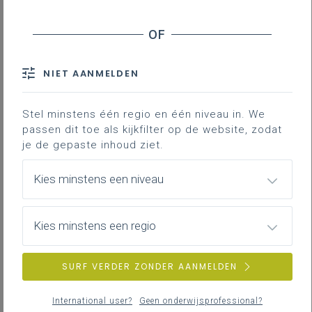
Downloads
Hoe gaan we concreet aan de slag?
NIET AANMELDEN
Wanneer zal je het nieuwe leerplan
kunnen raadplegen? We houden je
Stel minstens één regio en één niveau in. We
hier op de hoogte van de stand van
passen dit toe als kijkfilter op de website, zodat
zaken, steeds op basis van de
je de gepaste inhoud ziet.
informatie waarover we zelf
beschikken.
Kies minstens een niveau
Professionaliseringsaanbo
Kies minstens een regio
d 2026-2027
Bekijk de
concrete invulling van ons
SURF VERDER ZONDER AANMELDEN
professionaliseringaanbod rond
Op.stap,
leerroutes voor iedereen
2026-2027.
Je
International user?
Geen onderwijsprofessional?
verbindingspersoon kan je helpen om de