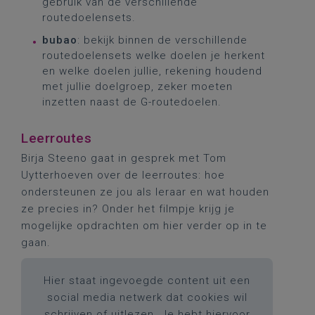
gebruik van de verschillende
routedoelensets.
bubao
: bekijk binnen de verschillende
routedoelensets welke doelen je herkent
en welke doelen jullie, rekening houdend
met jullie doelgroep, zeker moeten
inzetten naast de G-routedoelen.
Leerroutes
Birja Steeno gaat in gesprek met Tom
Uytterhoeven over de leerroutes: hoe
ondersteunen ze jou als leraar en wat houden
ze precies in? Onder het filmpje krijg je
mogelijke opdrachten om hier verder op in te
gaan.
Hier staat ingevoegde content uit een
social media netwerk dat cookies wil
schrijven of uitlezen. Je hebt hiervoor