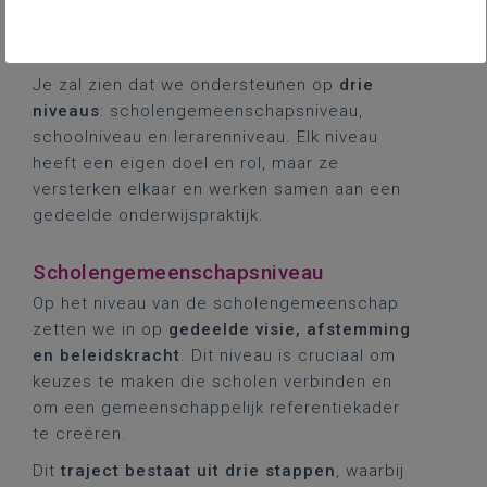
juiste keuzes te maken voor de
implementatiestrategie op jouw school.
Je zal zien dat we ondersteunen op
drie
niveaus
: scholengemeenschapsniveau,
schoolniveau en lerarenniveau. Elk niveau
heeft een eigen doel en rol, maar ze
versterken elkaar en werken samen aan een
gedeelde onderwijspraktijk.
Scholengemeenschapsniveau
Op het niveau van de scholengemeenschap
zetten we in op
gedeelde visie, afstemming
en beleidskracht
. Dit niveau is cruciaal om
keuzes te maken die scholen verbinden en
om een gemeenschappelijk referentiekader
te creëren.
Dit
traject bestaat uit drie stappen
, waarbij