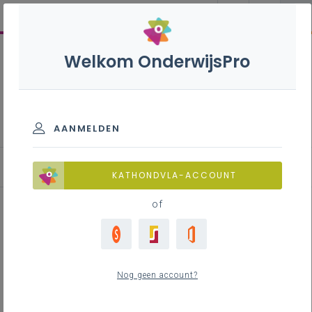
Welkom OnderwijsPro
Op.stap, leerroutes voor
iedereen
AANMELDEN
Ontwikkelproces en ondersteuningsaanbod
KATHONDVLA-ACCOUNT
of
Inhoudstafel
Professionaliseringsaanbod 2026-2027
Nog geen account?
Scholengemeenschapsniveau
Schoolniveau