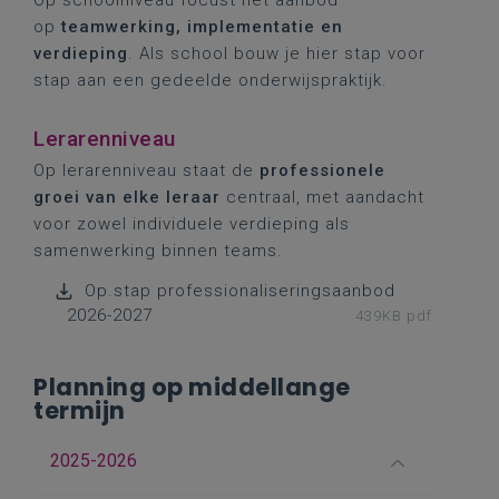
Op schoolniveau focust het aanbod
op
teamwerking, implementatie en
verdieping
. Als school bouw je hier stap voor
stap aan een gedeelde onderwijspraktijk.
Lerarenniveau
Op lerarenniveau staat de
professionele
groei van elke leraar
centraal, met aandacht
voor zowel individuele verdieping als
samenwerking binnen teams.
Op.stap professionaliseringsaanbod
2026-2027
439KB pdf
Planning op middellange
termijn
2025-2026