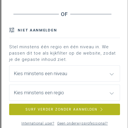
Lerarenniveau
Planning op middellange termijn
Kennisclips
NIET AANMELDEN
Webinar inspiratiescholen 16 januari 2026
Stel minstens één regio en één niveau in. We
Downloads
passen dit toe als kijkfilter op de website, zodat
je de gepaste inhoud ziet.
Contact
Kies minstens een niveau
Hoe gaan we concreet aan de slag?
Wanneer zal je het nieuwe leerplan
kunnen raadplegen? We houden je
Kies minstens een regio
hier op de hoogte van de stand van
zaken, steeds op basis van de
SURF VERDER ZONDER AANMELDEN
informatie waarover we zelf
beschikken.
International user?
Geen onderwijsprofessional?