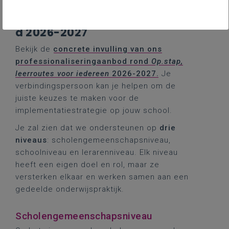
Professionaliseringsaanbo
d 2026-2027
Bekijk de
concrete invulling van ons
professionaliseringaanbod rond
Op.stap,
leerroutes voor iedereen
2026-2027.
Je
verbindingspersoon kan je helpen om de
juiste keuzes te maken voor de
implementatiestrategie op jouw school.
Je zal zien dat we ondersteunen op
drie
niveaus
: scholengemeenschapsniveau,
schoolniveau en lerarenniveau. Elk niveau
heeft een eigen doel en rol, maar ze
versterken elkaar en werken samen aan een
gedeelde onderwijspraktijk.
Scholengemeenschapsniveau