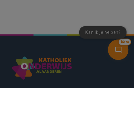
Kan ik je helpen?
bèta
SNEL NAAR
CONTACT
NIEUWSBRIEF