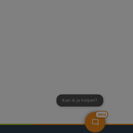
Kan ik je helpen?
bèta