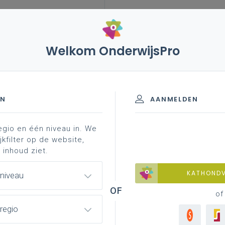
Welkom OnderwijsPro
EN
AANMELDEN
egio en één niveau in. We
jkfilter op de website,
 inhoud ziet.
KATHOND
 niveau
of
regio