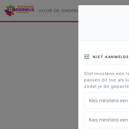
VOOR DE ONDERWIJS
PROFESSIONAL
NIET AANMELD
Stel minstens één r
passen dit toe als ki
zodat je de gepaste
Kies minstens een
Kies minstens een 