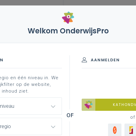
Welkom OnderwijsPro
nderwijsplanning
professionalisering
EN
AANMELDEN
nderwijsplanning gewoon basisonderwijs
onderwijsplan
egio en één niveau in. We
jkfilter op de website,
 inhoud ziet.
KATHOND
 niveau
of
regio