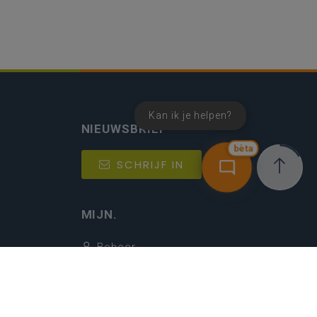
Kan ik je helpen?
NIEUWSBRIEF
bèta
SCHRIJF IN
MIJN.
Beheer
Kijkfilter