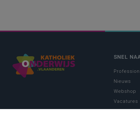
SNEL NA
Profession
Nieuws
Webshop
Vacatures
Kwaliteits
Nieuw leer
Zin in leren