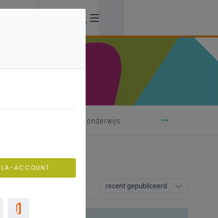
ning buitengewoon basisonderwijs
VLA-ACCOUNT
recent gepubliceerd