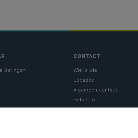
AR
CONTACT
aliseringen
Wie is wie
Locaties
Algemeen contact
Helpdesk
platform
plan basisonderwijs
! Zin in leven!