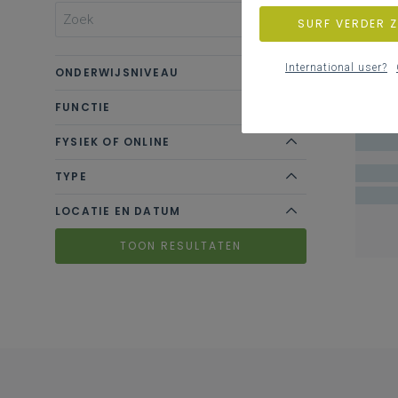
SURF VERDER 
International user?
ONDERWIJSNIVEAU
FUNCTIE
FYSIEK OF ONLINE
TYPE
LOCATIE EN DATUM
TOON RESULTATEN