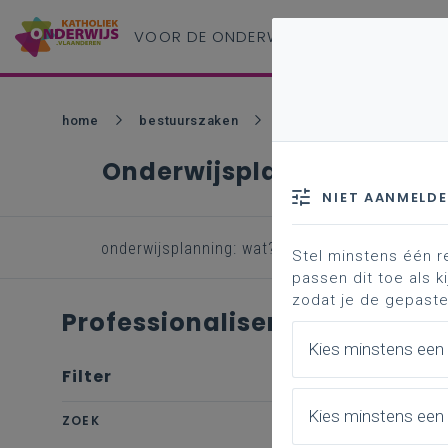
VOOR DE ONDERWIJS
PROFESSIONAL
home
bestuurszaken
onderwijsplanning
o
Onderwijsplanning
NIET AANMELD
onderwijsplanning: wat? waarom? hoe?
o
Stel minstens één r
passen dit toe als ki
zodat je de gepaste
Professionalisering
Kies minstens een
Filter
wis filter
Kies minstens een 
ZOEK