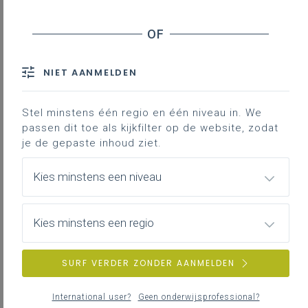
Andere structuurwijzigingen
Schematisch overzicht
Interne planningsprocedure
NIET AANMELDEN
Externe planningsprocedure
Reglementering
Stel minstens één regio en één niveau in. We
Contact
passen dit toe als kijkfilter op de website, zodat
je de gepaste inhoud ziet.
Downloads
Kies minstens een niveau
Contact
Kies minstens een regio
De niveauoverstijgende en globale informatie
over het item Onderwijsplanning lees je op de
pagina
Onderwijsplanning: Wat? Waarom?
SURF VERDER ZONDER AANMELDEN
Hoe?
International user?
Geen onderwijsprofessional?