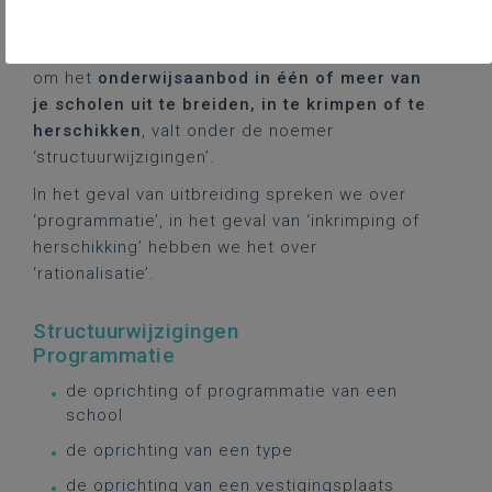
Structuurwijzigingen
Elk initiatief dat je als schoolbestuur neemt
om het
onderwijsaanbod in één of meer van
je scholen uit te breiden, in te krimpen of te
herschikken
, valt onder de noemer
‘structuurwijzigingen’.
In het geval van uitbreiding spreken we over
‘programmatie’, in het geval van ‘inkrimping of
herschikking’ hebben we het over
‘rationalisatie’.
Structuurwijzigingen
Programmatie
de oprichting of programmatie van een
school
de oprichting van een type
de oprichting van een vestigingsplaats