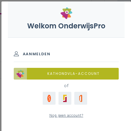
Welkom OnderwijsPro
Onderwijsplanning
AANMELDEN
Onderwijsplanning buitengewoon basisonderwijs
KATHONDVLA-ACCOUNT
of
Inhoudstafel
Structuurwijzigingen
Nog geen account?
Structuurwijzigingen Programmatie
Structuurwijzigingen Rationalisatie