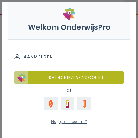
Welkom OnderwijsPro
Onderwijsplanning
AANMELDEN
Onderwijsplanning internaten
KATHONDVLA-ACCOUNT
of
Inhoudstafel
Structuurwijzigingen
Nog geen account?
Structuurwijzigingen Programmatie
Structuurwijzigingen Rationalisatie