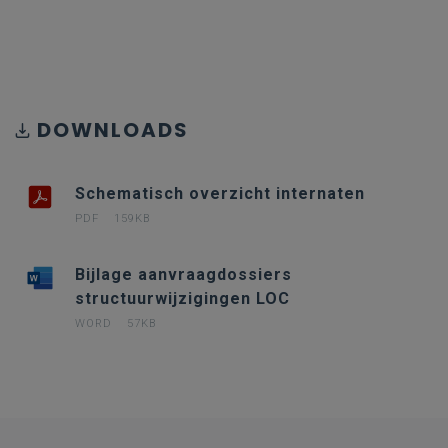
DOWNLOADS
Schematisch overzicht internaten
PDF
159KB
Bijlage aanvraagdossiers
structuurwijzigingen LOC
WORD
57KB