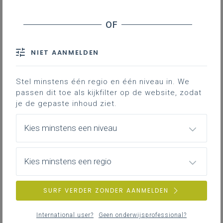
Reglementering
Schematisch overzicht
Interne planningsprocedure
NIET AANMELDEN
Externe planningsprocedure
Stel minstens één regio en één niveau in. We
Downloads
passen dit toe als kijkfilter op de website, zodat
je de gepaste inhoud ziet.
Contact
Kies minstens een niveau
De niveauoverstijgende en globale informatie
over het item Onderwijsplanning lees je op de
pagina
Onderwijsplanning: Wat? Waarom?
Kies minstens een regio
Hoe?
SURF VERDER ZONDER AANMELDEN
Structuurwijzigingen
International user?
Geen onderwijsprofessional?
Elk initiatief dat je als internaatsbestuur