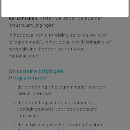
neemt om het
aanbod in een of meer van je
internaten uit te breiden, in te krimpen of te
herschikken
, vatten we onder de noemer
‘structuurwijzigingen’.
In het geval van uitbreiding spreken we over
‘programmatie’, in het geval van ‘inkrimping of
herschikking’ hebben we het over
‘rationalisatie’.
Structuurwijzigingen
Programmatie
de oprichting of programmatie van een
nieuw internaat;
de oprichting van een bijkomende
vestigingsplaats voor een bestaand
internaat;
de uitbreiding van het internaataanbod