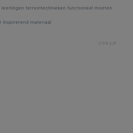
t leerlingen terreintechnieken functioneel moeten
r Inspirerend materiaal.
57KB pdf