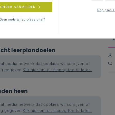
Ba
ZONDER AANMELDEN
rplan
Nog geen a
V
O
Geen onderwijsprofessional?
al media netwerk dat cookies wil schrijven of
l
ng gegeven.
Klik hier om dit alsnog toe te laten.
A
A
icht leerplandoelen
al media netwerk dat cookies wil schrijven of
ng gegeven.
Klik hier om dit alsnog toe te laten.
raden heen
al media netwerk dat cookies wil schrijven of
ng gegeven.
Klik hier om dit alsnog toe te laten.