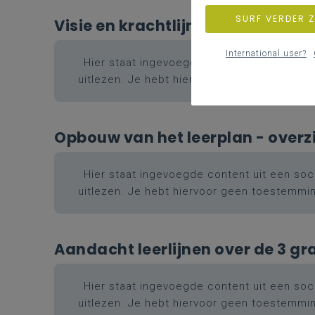
SURF VERDER 
Visie en krachtlijnen van het lee
International user?
Hier staat ingevoegde content uit een soci
uitlezen. Je hebt hiervoor geen toestemmi
Opbouw van het leerplan - overz
Hier staat ingevoegde content uit een soci
uitlezen. Je hebt hiervoor geen toestemmi
Aandacht leerlijnen over de 3 g
Hier staat ingevoegde content uit een soci
uitlezen. Je hebt hiervoor geen toestemmi