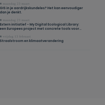
ontpoldering
maandag 23 maart
GIS in je aardrijkskundeles? Het kan eenvoudiger
dan je denkt.
maandag 23 maart
Extern initiatief - My Digital Ecological Library:
een Europees project met concrete tools voor
duurzaam onderwijs
vrijdag 13 februari
Straalstroom en klimaatverandering