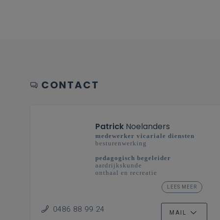
CONTACT
Patrick
Noelanders
medewerker vicariale diensten
besturenwerking
pedagogisch begeleider
aardrijkskunde
onthaal en recreatie
studiedomein taal en cultuur:
toerisme
LEES MEER
secundair onderwijs
0486 88 99 24
Limburg - Vlaanderenbreed
MAIL