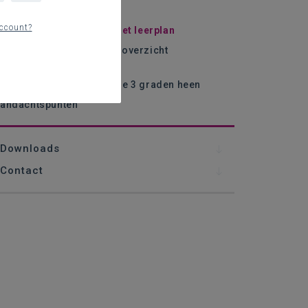
sisinformatie
ccount?
isie en krachtlijnen van het leerplan
pbouw van het leerplan - overzicht
eerplandoelen
andacht leerlijnen over de 3 graden heen
andachtspunten
Downloads
Contact