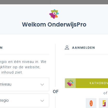
Welkom OnderwijsPro
leerplannen
vakken en leerplannen 2de graad
sinformatie
ad - D-finaliteit
EN
AANMELDEN
egio en één niveau in. We
materiaal
achtergrond
professionalisering
jkfilter op de website,
 inhoud ziet.
KATHOND
 niveau
of
regio
geven over aspecten van het leerplan: