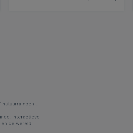
of natuurrampen …
unde: interactieve
t en de wereld