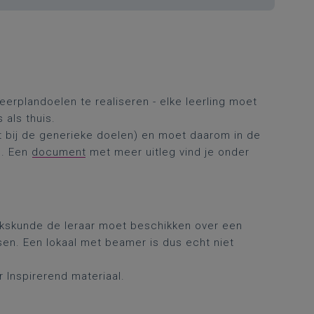
leerplandoelen te realiseren - elke leerling moet
s als thuis.
t bij de generieke doelen) en moet daarom in de
n. Een
document
met meer uitleg vind je onder
ijkskunde de leraar moet beschikken over een
sen. Een lokaal met beamer is dus echt niet
r Inspirerend materiaal.