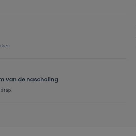
ukken
rm van de nascholing
pstap.