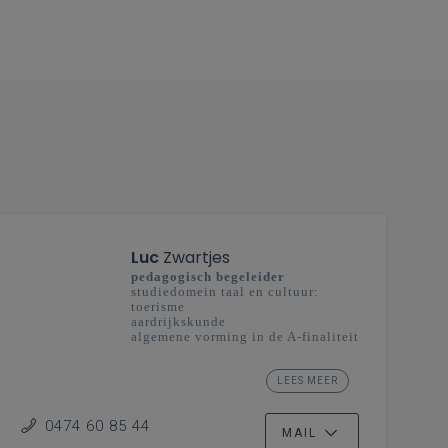
Luc
Zwartjes
pedagogisch begeleider
studiedomein taal en cultuur:
toerisme
aardrijkskunde
algemene vorming in de A-finaliteit
secundair onderwijs
Oost- en West-Vlaanderen -
LEES MEER
Vlaanderenbreed
0474 60 85 44
MAIL