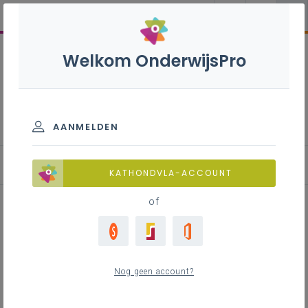
Welkom OnderwijsPro
Aardrijkskunde B - 2de
graad - D-finaliteit
AANMELDEN
KATHONDVLA-ACCOUNT
of
Een lokaal voor aardrijkskunde
Nog geen account?
Inhoudstafel