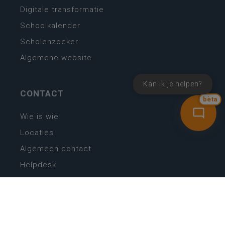
Digitale transformatie
Schoolkalender
Scholenzoeker
Algemene website
Kan ik je helpen?
CONTACT
bèta
Wie is wie
Locaties
Algemeen contact
Helpdesk
NIEUWSBRIEF