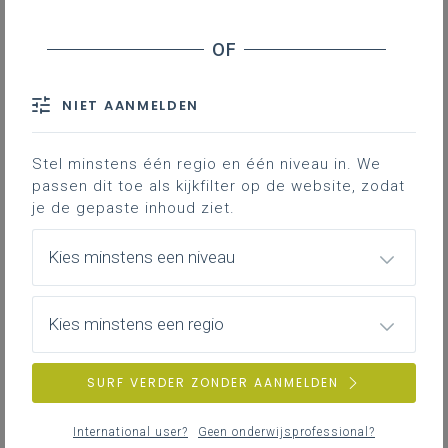
De uitrusting
Wandkaart: een must
Een aangepast en
goed ingericht
lokaal is
NIET AANMELDEN
niet alleen aangenamer werken voor de
leraar en de leerlingen, het is ook een
Stel minstens één regio en één niveau in. We
must volgens de leerplannen.
passen dit toe als kijkfilter op de website, zodat
je de gepaste inhoud ziet.
Gekoppelde leerplannen
Kies minstens een niveau
In de leerplannen aardrijkskunde, staat onder
Kies minstens een regio
‘
Basisuitrusting
’: 'Om de leerplandoelen te realiseren
dient de school minimaal de hierna beschreven
SURF VERDER ZONDER AANMELDEN
infrastructuur en materiële en didactische uitrusting
ter beschikking te stellen.'
International user?
Geen onderwijsprofessional?