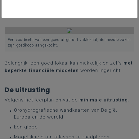
Veel scholen hebben zogenaamde ‘multifunctionele
lokalen’ met beamer en/of smartboard, maar dit is
niet voldoende voor de aardrijkskundeles.
Een voorbeeld van een goed uitgerust vaklokaal, de meeste zaken
zijn goedkoop aangekocht.
Belangrijk: een goed lokaal kan makkelijk en zelfs
met
beperkte financiële middelen
worden ingericht.
De uitrusting
Volgens het leerplan omvat de
minimale uitrusting
:
Orohydrografische wandkaarten van België,
Europa en de wereld
Een globe
Mogelijkheid om atlassen te raadplegen