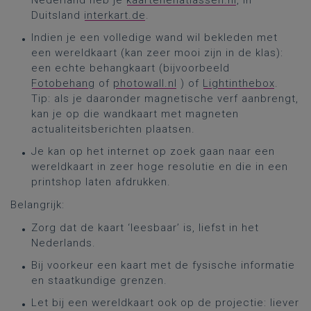
Nederland heb je
kaartenenatlassen.nl
, in
Duitsland
interkart.de
.
Indien je een volledige wand wil bekleden met
een wereldkaart (kan zeer mooi zijn in de klas):
een echte behangkaart (bijvoorbeeld
Fotobehang
of
photowall.nl
) of
Lightinthebox
.
Tip: als je daaronder magnetische verf aanbrengt,
kan je op die wandkaart met magneten
actualiteitsberichten plaatsen.
Je kan op het internet op zoek gaan naar een
wereldkaart in zeer hoge resolutie en die in een
printshop laten afdrukken.
Belangrijk:
Zorg dat de kaart ‘leesbaar’ is, liefst in het
Nederlands.
Bij voorkeur een kaart met de fysische informatie
en staatkundige grenzen.
Let bij een wereldkaart ook op de projectie: liever