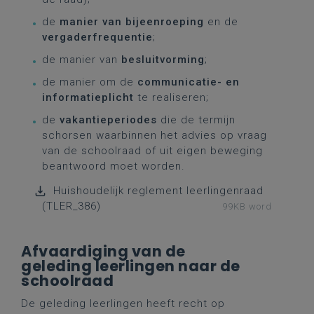
de
manier van bijeenroeping
en de
vergaderfrequentie
;
de manier van
besluitvorming
;
de manier om de
communicatie- en
informatieplicht
te realiseren;
de
vakantieperiodes
die de termijn
schorsen waarbinnen het advies op vraag
van de schoolraad of uit eigen beweging
beantwoord moet worden.
Huishoudelijk reglement leerlingenraad
(TLER_386)
99KB word
Afvaardiging van de
geleding leerlingen naar de
schoolraad
De geleding leerlingen heeft recht op