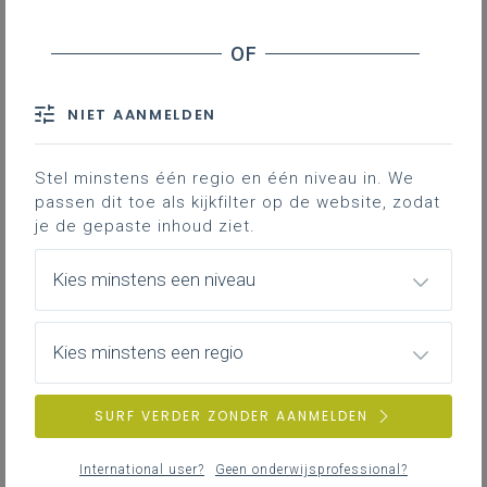
Aanwezigheid directeur
Logistieke ondersteuning en begeleiding
Financiële middelen
Bescherming afgevaardigden
NIET AANMELDEN
Stel minstens één regio en één niveau in. We
Downloads
passen dit toe als kijkfilter op de website, zodat
je de gepaste inhoud ziet.
Meer over het huishoudelijk
reglement, de afvaardiging, de
Kies minstens een niveau
logistieke ondersteuning en de
financiële middelen.
Kies minstens een regio
Het huishoudelijk
SURF VERDER ZONDER AANMELDEN
reglement
Het huishoudelijk reglement regelt de
International user?
Geen onderwijsprofessional?
werking
van de leerlingenraad en bepaalt ten