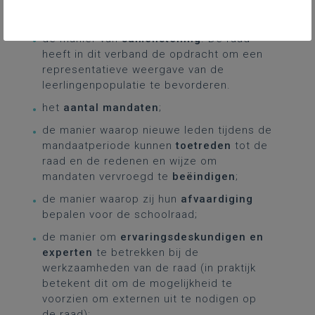
minste:
de manier van
samenstelling
. De raad
heeft in dit verband de opdracht om een
representatieve weergave van de
leerlingenpopulatie te bevorderen.
het
aantal mandaten
;
de manier waarop nieuwe leden tijdens de
mandaatperiode kunnen
toetreden
tot de
raad en de redenen en wijze om
mandaten vervroegd te
beëindigen
;
de manier waarop zij hun
afvaardiging
bepalen voor de schoolraad;
de manier om
ervaringsdeskundigen en
experten
te betrekken bij de
werkzaamheden van de raad (in praktijk
betekent dit om de mogelijkheid te
voorzien om externen uit te nodigen op
de raad);