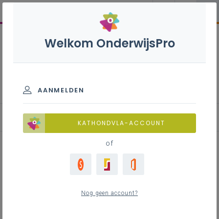
Welkom OnderwijsPro
Participatiedecreet: de
leerlingenraad
AANMELDEN
Hoe werkt de leerlingenraad concreet?
KATHONDVLA-ACCOUNT
of
Inhoudstafel
Het huishoudelijk reglement
Nog geen account?
Afvaardiging van de geleding leerlingen naar
de schoolraad