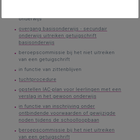
onderwijs
in functie van verlengd verblijf lager
onderwijs
overgang basisonderwijs - secundair
onderwijs uitreiken getuigschrift
basisonderwijs
beroepscommissie bij het niet uitreiken
van een getuigschrift
in functie van zittenblijven
tuchtprocedure
opstellen IAC-plan voor leerlingen met een
verslag in het gewoon onderwijs
in functie van inschrijving onder
ontbindende voorwaarden of gewijzigde
noden tijdens de schoolloopbaan
beroepscommissie bij het niet uitreiken
van een getuigschrift