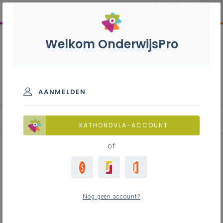
Welkom OnderwijsPro
Klassenraad
AANMELDEN
Klassenraad bao
KATHONDVLA-ACCOUNT
of
Inhoudstafel
Nog geen account?
Contact