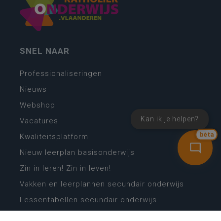
SNEL NAAR
Professionaliseringen
Nieuws
Webshop
Kan ik je helpen?
Vacatures
bèta
Kwaliteitsplatform
Nieuw leerplan basisonderwijs
Zin in leren! Zin in leven!
Vakken en leerplannen secundair onderwijs
Lessentabellen secundair onderwijs
Digitale transformatie