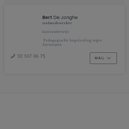
Bert
De Jonghe
stafmedewerker
basisonderwijs
Pedagogische begeleiding regio
Antwerpen
02 507 06 75
MAIL