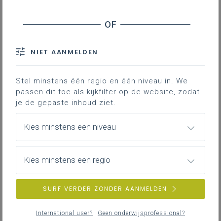
De klassenraad in het
basisonderwijs is het team van
personeelsleden dat onder leiding
NIET AANMELDEN
van de directeur of zijn
afgevaardigde verantwoordelijk is
voor de begeleiding van en het
Stel minstens één regio en één niveau in. We
onderwijs aan een leerlingengroep
passen dit toe als kijkfilter op de website, zodat
je de gepaste inhoud ziet.
of een individuele leerling.
De klassenraad neemt een aantal
Kies minstens een niveau
beslissingen of geeft advies.
In volgende situaties komt een klassenraad
Kies minstens een regio
samen:
in functie van verlengd verblijf
SURF VERDER ZONDER AANMELDEN
kleuteronderwijs
overgang kleuteronderwijs - lager
International user?
Geen onderwijsprofessional?