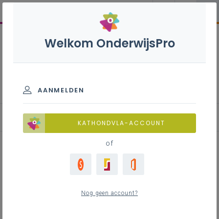
Welkom OnderwijsPro
Inzetten van media
AANMELDEN
De kracht van media
KATHONDVLA-ACCOUNT
of
Inhoudstafel
Waarom is mediaopvoeding belangrijk?
Nog geen account?
Mediamaatschappij
Functies van media