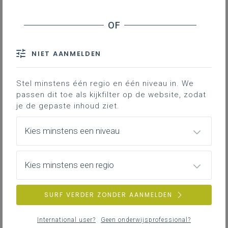
Belang van goede mediaopvoeding
Inhoud van mediaopvoeding
Een kans om aan tien ontwikkelvelden te
NIET AANMELDEN
werken
We zetten in op sterke
Stel minstens één regio en één niveau in. We
passen dit toe als kijkfilter op de website, zodat
mediaopvoeding.
je de gepaste inhoud ziet.
Waarom is
Kies minstens een niveau
mediaopvoeding
belangrijk?
Kies minstens een regio
Mediamaatschappij
We leven in een maatschappij waarin media
SURF VERDER ZONDER AANMELDEN
sterk aanwezig zijn. Sinds de digitalisering
worden jij en jouw leerlingen meer dan ooit
International user?
Geen onderwijsprofessional?