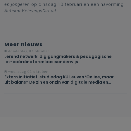
en jongeren
op dinsdag 10 februari en een navorming
AutismeBelevingsCircuit
.
Meer nieuws
donderdag 02 oktober
Lerend netwerk: digigangmakers & pedagogische
ict-coördinatoren basisonderwijs
woensdag 01 oktober
Extern initiatief: studiedag KU Leuven ‘Online, maar
uit balans? De zin en onzin van digitale media en
welzijn’