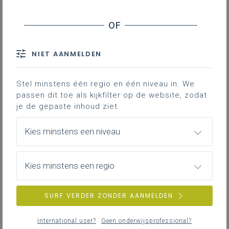
onderwijsliefhebbers
Het
Genkse basisonderwijs
van
scholengemeenschap
De Speling
krijgt er een
nieuw digitaal platform bij: een podcastreeks
NIET AANMELDEN
waarin leerkrachten, directies,mensen met een
passie voor onderwijs uit de hele stad hun kennis
en ervaringen delen. Onder de noemer
Stel minstens één regio en één niveau in. We
“SpelingerWijs” kunnen luisteraars inspirerende
passen dit toe als kijkfilter op de website, zodat
verhalen, praktische tips en vernieuwende ideeën
je de gepaste inhoud ziet.
ontdekken.
Kies minstens een niveau
Kies minstens een regio
Bellen met beer
In de Vlinderklas (
Vrije basisschool Sint-Andreas
Steense Dijk Oostende
) leerden de jongste
SURF VERDER ZONDER AANMELDEN
kleuters over het verhaal
Wij gaan op berenjacht
.
Als afsluiter las de juf voor uit het zelfgemaakte
International user?
Geen onderwijsprofessional?
boek en belden we met de beer uit het verhaal.