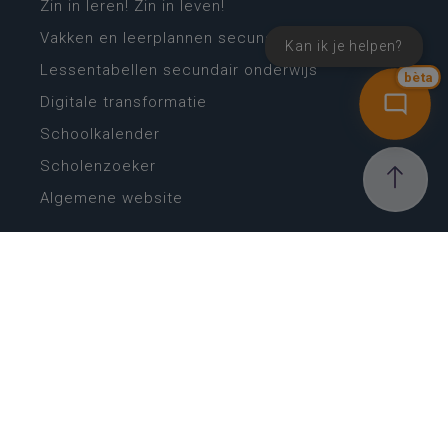
Zin in leren! Zin in leven!
Vakken en leerplannen secundair onderwijs
Kan ik je helpen?
Lessentabellen secundair onderwijs
bèta
Digitale transformatie
Schoolkalender
Scholenzoeker
Algemene website
CONTACT
Wie is wie
Locaties
Algemeen contact
Helpdesk