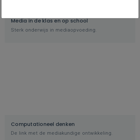
Media in de klas en op school
Sterk onderwijs in mediaopvoeding.
Computationeel denken
De link met de mediakundige ontwikkeling.