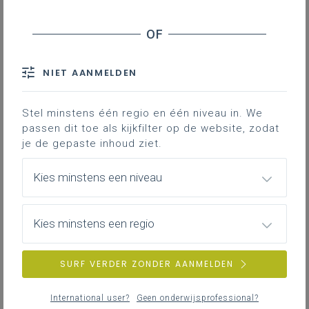
NIET AANMELDEN
Stel minstens één regio en één niveau in. We
De kracht van media
passen dit toe als kijkfilter op de website, zodat
je de gepaste inhoud ziet.
Waarom is mediaopvoeding zo belangrijk?
Kies minstens een niveau
Kies minstens een regio
SURF VERDER ZONDER AANMELDEN
International user?
Geen onderwijsprofessional?