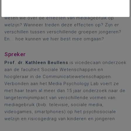
In deze lezing wordt een overzicht gegeven van de
huidige wetenschappelijke stand van zaken. Wat
weten we over de effecten van mediagebruik op
welzijn? Wanneer treden deze effecten op? Zijn er
verschillen tussen verschillende groepen jongeren?
En... hoe kunnen we hier best mee omgaan?
Spreker
Prof. dr. Kathleen Beullens
is vicedecaan onderzoek
aan de faculteit Sociale Wetenschappen en
hoogleraar in de Communicatiewetenschappen.
Verbonden aan het Media Psychology Lab voert ze
met haar team al meer dan 15 jaar onderzoek naar de
langetermijnimpact van verschillende vormen van
mediagebruik (bvb. televisie, sociale media,
videogames, smartphones) op het psychosociale
welzijn en risicogedrag van kinderen en jongeren.