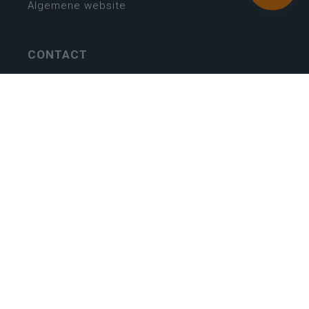
Algemene website
CONTACT
Wie is wie
Locaties
Algemeen contact
Helpdesk
NIEUWSBRIEF
SCHRIJF IN
MIJN.