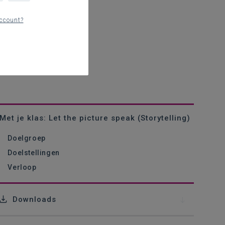
ccount?
Met je klas: Let the picture speak (Storytelling)
Doelgroep
Doelstellingen
Verloop
Downloads