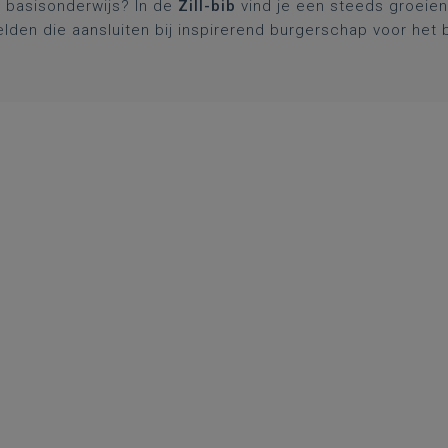
t basisonderwijs? In de
Zill-bib
vind je een steeds groeie
elden die aansluiten bij inspirerend burgerschap voor het 