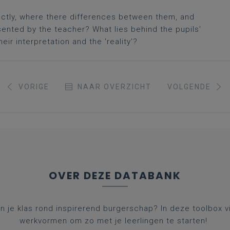
rectly, where there differences between them, and
sented by the teacher? What lies behind the pupils'
ir interpretation and the 'reality'?
VORIGE
NAAR OVERZICHT
VOLGENDE
OVER DEZE DATABANK
 in je klas rond inspirerend burgerschap? In deze toolbox v
werkvormen om zo met je leerlingen te starten!