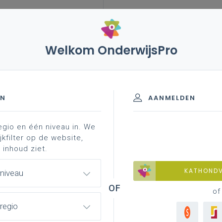
Welkom OnderwijsPro
EN
AANMELDEN
egio en één niveau in. We
chapskompas
aan de slag: community service learning
jkfilter op de website,
 inhoud ziet.
KATHOND
 niveau
ak (Storytelling)
of
regio
ierig naar nieuwsfeiten en ontdekken ze het