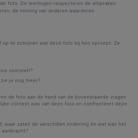
 de foto. De leerlingen respecteren de afspraken:
leren, de mening van anderen waarderen ...
f op te schrijven wat deze foto bij hen oproept. Ze
nis voorstelt?
t zie je nog meer?
jven de foto aan de hand van de bovenstaande vragen
nlijke context was van deze foto en confronteert deze
d, waar zaten de verschillen onderling én wat was het
ar aanbracht?