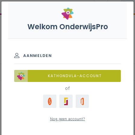
Welkom OnderwijsPro
Inspirerend burgerschap
AANMELDEN
Bijlezen: inspiratieblog
KATHONDVLA-ACCOUNT
of
Praktijkverhaal: Alle dagen
klimaatmaand
Nog geen account?