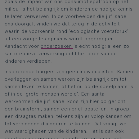
zoals de impact van ons consumptiepatroon op het
milieu, is het belangrijk om kinderen de nodige kennis
te laten verwerven. In de voorbeelden die juf Isabel
ons doorgaf, vinden we dat terug in de activiteit
waarin de voorkennis rond 'ecologische voetafdruk'
uit een vorige les opnieuw wordt opgeroepen.
Aandacht voor
onderzoeken
is echt nodig: alleen zo
kan creatieve verwerking echt het leren van de
kinderen verdiepen.
Inspirerende burgers zijn geen individualisten. Samen
overleggen en samen werken zijn belangrijk om tot
samen leven te komen, of het nu op de speelplaats is
of in de 'grote-mensen-wereld'. Een aantal
werkvormen die juf Isabel koos zijn hier op gericht:
een brainstorm, samen een brief opstellen, in groep
een draagtas maken: telkens zijn er volop kansen om
tot
verbindend dialogeren
te komen. Dat vraagt wel
wat vaardigheden van de kinderen. Het is dan ook
goed
om hier
geregeld
op
in te zet
ten en dit ook