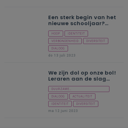
Een sterk begin van het
nieuwe schooljaar?
Deze tools helpen je!
HOOP
IDENTITEIT
VERBONDENHEID
DIVERSITEIT
DIALOOG
do 13 juli 2023
We zijn dol op onze bol!
Leraren aan de slag
met inspirerend
burgerschap
DUURZAME
ONTWIKKELINGSDOELEN
DIALOOG
ACTUALITEIT
IDENTITEIT
DIVERSITEIT
ma 12 juni 2023