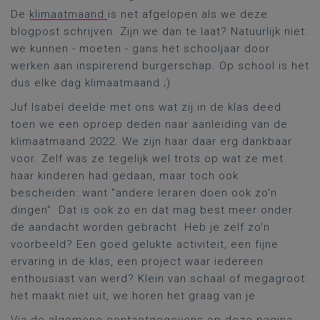
De
klimaatmaand
is net afgelopen als we deze
blogpost schrijven. Zijn we dan te laat? Natuurlijk niet:
we kunnen - moeten - gans het schooljaar door
werken aan inspirerend burgerschap. Op school is het
dus elke dag klimaatmaand ;)
Juf Isabel deelde met ons wat zij in de klas deed
toen we een oproep deden naar aanleiding van de
klimaatmaand 2022. We zijn haar daar erg dankbaar
voor. Zelf was ze tegelijk wel trots op wat ze met
haar kinderen had gedaan, maar toch ook
bescheiden: want "andere leraren doen ook zo'n
dingen". Dat is ook zo en dat mag best meer onder
de aandacht worden gebracht. Heb je zelf zo'n
voorbeeld? Een goed gelukte activiteit, een fijne
ervaring in de klas, een project waar iedereen
enthousiast van werd? Klein van schaal of megagroot:
het maakt niet uit, we horen het graag van je.