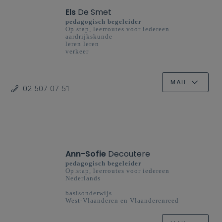
Els
De Smet
pedagogisch begeleider
Op.stap, leerroutes voor iedereen
aardrijkskunde
leren leren
verkeer
basisonderwijs
MAIL
02 507 07 51
Ann-Sofie
Decoutere
pedagogisch begeleider
Op.stap, leerroutes voor iedereen
Nederlands
basisonderwijs
West-Vlaanderen en Vlaanderenreed