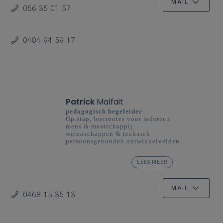
MAIL
056 35 01 57
0484 94 59 17
Patrick
Malfait
pedagogisch begeleider
Op.stap, leerroutes voor iedereen
mens & maatschappij
wetenschappen & techniek
persoonsgebonden ontwikkelvelden
basisonderwijs
LEES MEER
Dienstverlening klas
MAIL
0468 15 35 13