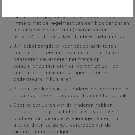
De activiteiten vertrekken vanuit een context
waarmee alle leerlingen te maken hebben. Over
klimaat, energie, water ... wordt in de media
immers met de regelmaat van een klok bericht en
maken volwassenen zich (energieprijzen,
iemand?) druk. Dat pikken kinderen natuurlijk op.
Juf Isabel zorgde er voor dat de activiteiten
verschillende ervaringskansen bieden. Daardoor
benaderen de kinderen het thema op
verschillende manieren en worden ze zelf op
verschillende manieren aangesproken en
ondersteund in hun leren.
Bij de uitwerking van het onderwijsarrangement is
er aandacht voor een goede didactische aanpak.
Door te evalueren wat de kinderen hebben
geleerd, legde juf Isabel de basis voor eventueel
bijsturen van de onderwijsarrangementen. En
uiteraard kan ze zo het leerproces van de
kinderen goed opvolgen.