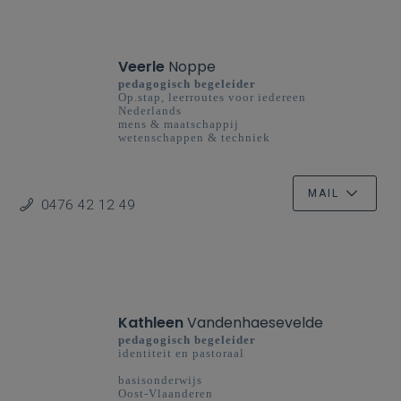
Veerle
Noppe
pedagogisch begeleider
Op.stap, leerroutes voor iedereen
Nederlands
mens & maatschappij
wetenschappen & techniek
basisonderwijs
West-Vlaanderen
MAIL
0476 42 12 49
Kathleen
Vandenhaesevelde
pedagogisch begeleider
identiteit en pastoraal
basisonderwijs
Oost-Vlaanderen