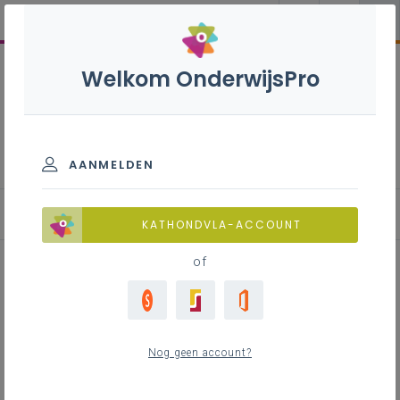
Welkom OnderwijsPro
Inschrijven onder ontbindende
voorwaarde IAC-verslag
AANMELDEN
Bronnen en instrumenten
KATHONDVLA-ACCOUNT
of
Inhoudstafel
Nog geen account?
Contact