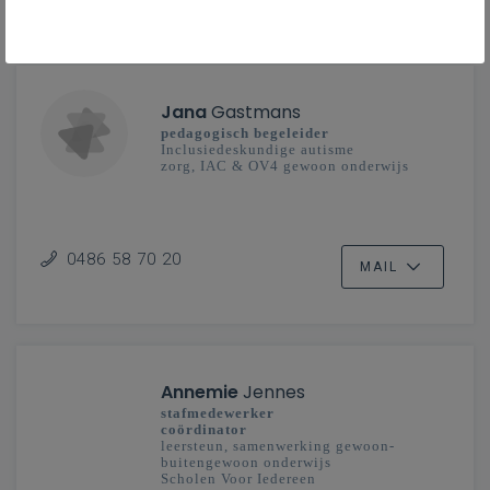
CONTACT
Jana
Gastmans
pedagogisch begeleider
Inclusiedeskundige autisme
zorg, IAC & OV4 gewoon onderwijs
0486 58 70 20
MAIL
Annemie
Jennes
stafmedewerker
coördinator
leersteun, samenwerking gewoon-
buitengewoon onderwijs
Scholen Voor Iedereen