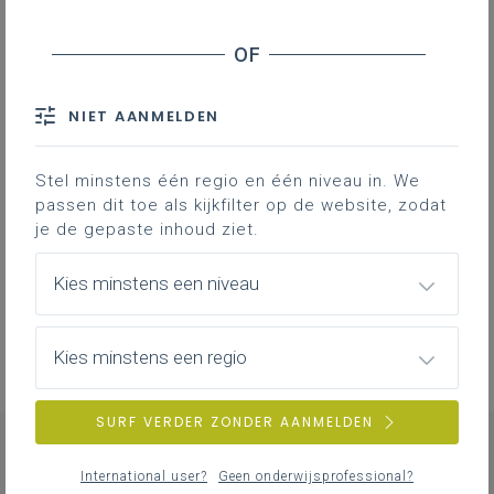
PRO.-pagina
IAC-traject
PRO.-pagina
Continuüm van zorg
Ouders voor inclusie: inschrijven met een
NIET AANMELDEN
verslag, hoe gaat dat?
Procedure afweging RA
Stel minstens één regio en één niveau in. We
passen dit toe als kijkfilter op de website, zodat
Welke procedure volg ik: inschrijven onder
je de gepaste inhoud ziet.
ontbindende voorwaarde of wijzigende
nood aan aanpassingen?
Kies minstens een niveau
Flowchart procedure inschrijven onder
ontbindende voorwaarde
Kies minstens een regio
SURF VERDER ZONDER AANMELDEN
International user?
Geen onderwijsprofessional?