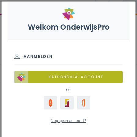
Welkom OnderwijsPro
Inschrijven onder ontbindende
voorwaarde IAC-verslag
AANMELDEN
Wat?
KATHONDVLA-ACCOUNT
of
Inhoudstafel
Leerlingen met specifieke
Nog geen account?
onderwijsbehoeften inschrijven
Onverkort inschrijvingsrecht