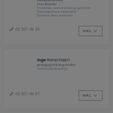
stafmedewerker
coördinator
leersteun, samenwerking gewoon-
buitengewoon onderwijs
Scholen Voor Iedereen
02 507 06 25
MAIL
Inge
Ranschaert
pedagogisch begeleider
inclusiedeskundige
02 507 06 97
MAIL