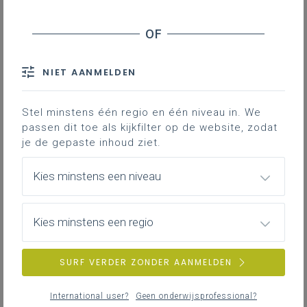
Kennisname van een IAC-verslag
Inclusie en redelijke aanpassingen
Onderwijsloopbaanbegeleiding
NIET AANMELDEN
Pedagogisch project en schoolreglement
Overdracht leerlingengegevens
Stel minstens één regio en één niveau in. We
passen dit toe als kijkfilter op de website, zodat
Contact
je de gepaste inhoud ziet.
Kies minstens een niveau
In dit luik vind je linken naar
regelgeving en duiding hierbij, die je
als school kunnen helpen bij de
Kies minstens een regio
inschrijving van een leerling met een
IAC-verslag.
SURF VERDER ZONDER AANMELDEN
Leerlingen met specifieke
International user?
Geen onderwijsprofessional?