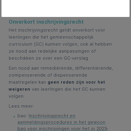
onderwijsbehoeften
inschrijven
Onverkort inschrijvingsrecht
Het inschrijvingsrecht geldt onverkort voor
leerlingen die het gemeenschappelijk
curriculum (GC) kunnen volgen, ook al hebben
ze nood aan redelijke aanpassingen of
beschikken ze over een GC-verslag.
Een nood aan remediërende, differentiërende,
compenserende of dispenserende
maatregelen kan
geen reden zijn voor het
weigeren
van leerlingen die het GC kunnen
volgen.
Lees meer:
bao:
Inschrijvingsrecht en
aanmeldingsprocedures in het gewoon
bao voor inschrijvingen voor het sj 2023-