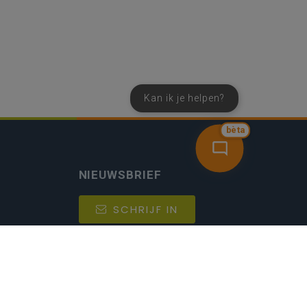
Kan ik je helpen?
bèta
NIEUWSBRIEF
SCHRIJF IN
MIJN.
Beheer