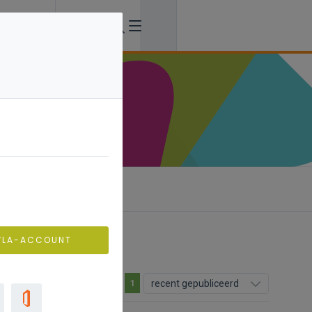
ering
VLA-ACCOUNT
recent gepubliceerd
1