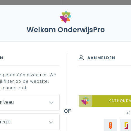
Welkom OnderwijsPro
rijven onder ontbindende voorwaarde iac-verslag
dende voorwaarde IAC-verslag
EN
AANMELDEN
egio en één niveau in. We
spunten
bronnen en instrumenten
professionalis
jkfilter op de website,
 inhoud ziet.
KATHOND
 niveau
of
regio