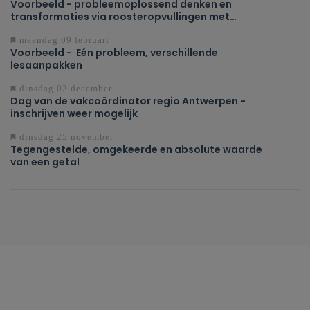
Voorbeeld - probleemoplossend denken en
transformaties via roosteropvullingen met
tetromino's
maandag 09 februari
Voorbeeld - Eén probleem, verschillende
lesaanpakken
dinsdag 02 december
Dag van de vakcoördinator regio Antwerpen -
inschrijven weer mogelijk
dinsdag 25 november
Tegengestelde, omgekeerde en absolute waarde
van een getal