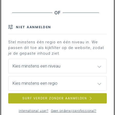
Contact
Op zoek naar leerplandoelgerichte voorbeelden
NIET AANMELDEN
en toepassingen?
Ga naar '
Klasklare inspiratie voor wiskunde
'.
Stel minstens één regio en één niveau in. We
Hieronder vind je filmpjes waarin de opbouw
passen dit toe als kijkfilter op de website, zodat
van het leerplan, de leerplandoelen per
je de gepaste inhoud ziet.
rubriek en basisgeletterdheid wordt
toegelicht.
Kies minstens een niveau
Opbouw van het leerplan
Kies minstens een regio
Rubriek problemen oplossen en
SURF VERDER ZONDER AANMELDEN
redeneren
International user?
Geen onderwijsprofessional?