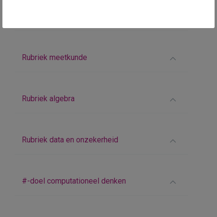
Rubriek getallenleer
Rubriek meetkunde
Rubriek algebra
Rubriek data en onzekerheid
#-doel computationeel denken