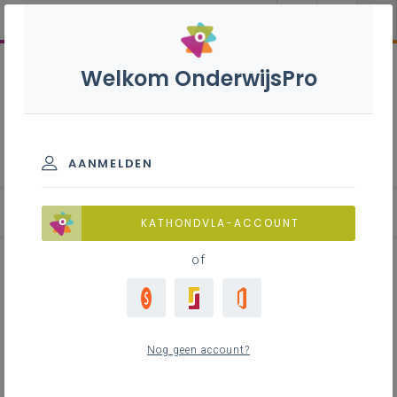
Welkom OnderwijsPro
Wiskunde 1ste graad - A-
stroom
AANMELDEN
Basisinformatie
KATHONDVLA-ACCOUNT
of
Inhoudstafel
Ondersteunende documenten
Nog geen account?
Downloads