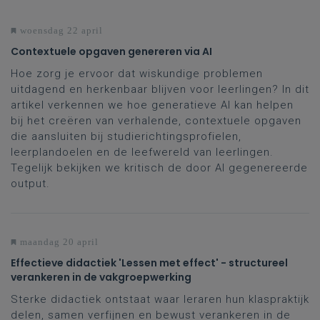
woensdag 22 april
Contextuele opgaven genereren via AI
Hoe zorg je ervoor dat wiskundige problemen
uitdagend en herkenbaar blijven voor leerlingen? In dit
artikel verkennen we hoe generatieve AI kan helpen
bij het creëren van verhalende, contextuele opgaven
die aansluiten bij studierichtingsprofielen,
leerplandoelen en de leefwereld van leerlingen.
Tegelijk bekijken we kritisch de door AI gegenereerde
output.
maandag 20 april
Effectieve didactiek 'Lessen met effect' - structureel
verankeren in de vakgroepwerking
Sterke didactiek ontstaat waar leraren hun klaspraktijk
delen, samen verfijnen en bewust verankeren in de