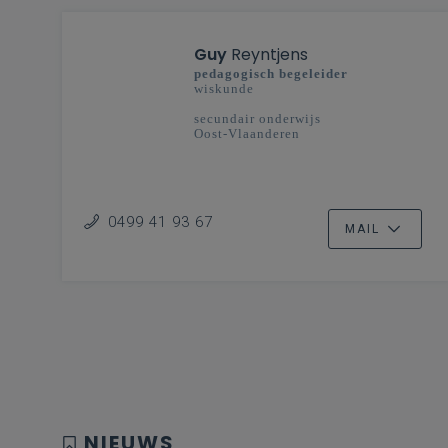
Guy
Reyntjens
pedagogisch begeleider
wiskunde
secundair onderwijs
Oost-Vlaanderen
0499 41 93 67
MAIL
NIEUWS