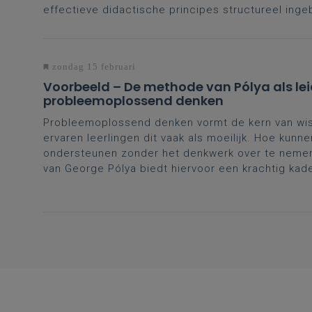
effectieve didactische principes structureel ing
zondag 15 februari
Voorbeeld – De methode van Pólya als lei
probleemoplossend denken
Probleemoplossend denken vormt de kern van wi
ervaren leerlingen dit vaak als moeilijk. Hoe kunne
ondersteunen zonder het denkwerk over te nem
van George Pólya biedt hiervoor een krachtig kade