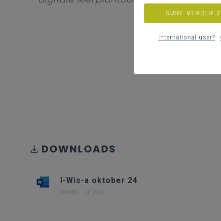
SURF VERDER 
International user?
DOWNLOADS
I-Wis-a oktober 24
WORD
317KB