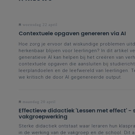
woensdag 22 april
Contextuele opgaven genereren via AI
Hoe zorg je ervoor dat wiskundige problemen uit
herkenbaar blijven voor leerlingen? In dit artikel
generatieve AI kan helpen bij het creëren van ver
contextuele opgaven die aansluiten bij studiericht
leerplandoelen en de leefwereld van leerlingen. Te
we kritisch de door AI gegenereerde output.
maandag 20 april
Effectieve didactiek 'Lessen met effect' -
vakgroepwerking
Sterke didactiek ontstaat waar leraren hun klaspr
in de werking van de vakgroep en de school. Dit ar