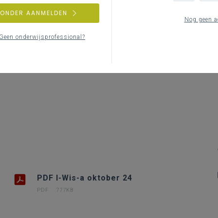
Le
ZONDER AANMELDEN
Nog geen a
Geen onderwijsprofessional?
PDF I-Wis-a oktober 24
PDF
777KB