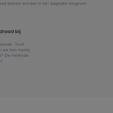
ebed kunnen worden in het dagelijks lesgeven.
draad bij
skunde. Toch
n we hen hierbij
en? De methode
r.