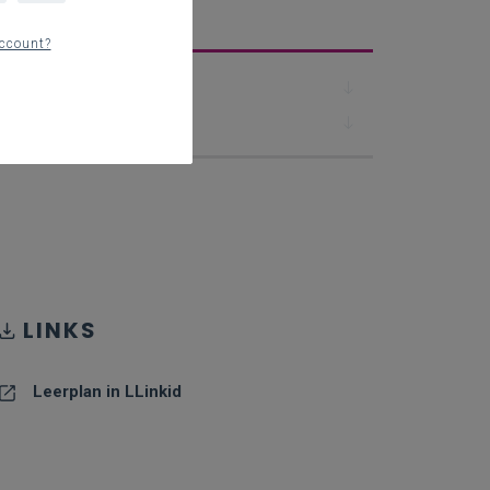
erplan
ccount?
Downloads
Contact
LINKS
Leerplan in LLinkid