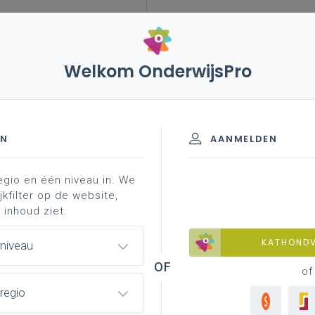
Welkom OnderwijsPro
leerplannen
vakken en leerplannen 1ste graad
-stroom
EN
AANMELDEN
egio en één niveau in. We
materiaal
professionalisering
jkfilter op de website,
 inhoud ziet.
KATHOND
 niveau
of
regio
orddocument en te raadplegen via de