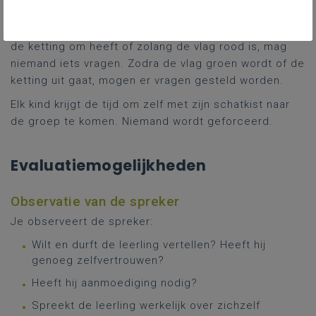
de spreker
niet onderbreken
. Daarvoor kan een vlag
of praatketting gebruikt worden. Zolang de spreker
de ketting om heeft of zolang de vlag rood is, mag
niemand iets vragen. Zodra de vlag groen wordt of de
ketting uit gaat, mogen er vragen gesteld worden.
Elk kind krijgt de tijd om zelf met zijn schatkist naar
de groep te komen. Niemand wordt geforceerd.
Evaluatiemogelijkheden
Observatie van de spreker
Je observeert de spreker:
Wilt en durft de leerling vertellen? Heeft hij
genoeg zelfvertrouwen?
Heeft hij aanmoediging nodig?
Spreekt de leerling werkelijk over zichzelf