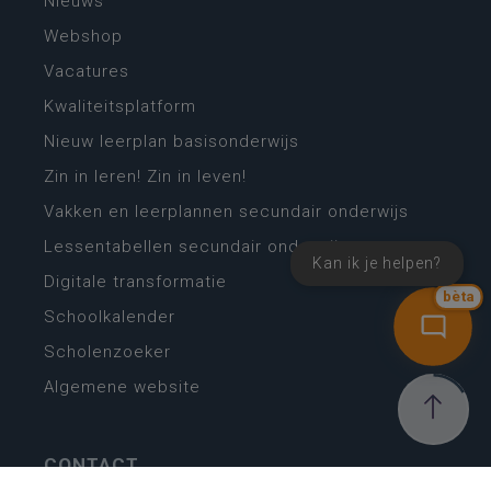
Nieuws
Webshop
Vacatures
Kwaliteitsplatform
Nieuw leerplan basisonderwijs
Zin in leren! Zin in leven!
Vakken en leerplannen secundair onderwijs
Lessentabellen secundair onderwijs
Kan ik je helpen?
Digitale transformatie
bèta
Schoolkalender
Scholenzoeker
Algemene website
CONTACT