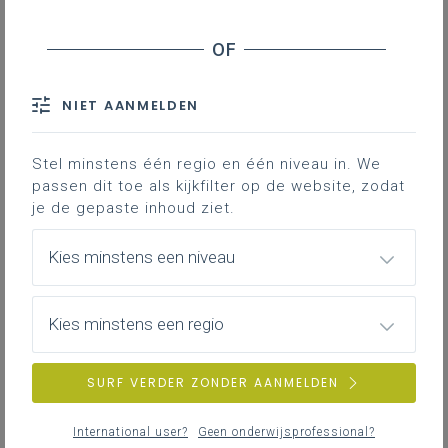
Inhoudstafel
Organisatie
Evaluatiemogelijkheden
NIET AANMELDEN
Je observeert of leerlingen zich veilig
genoeg voelen om
over zichzelf te
Stel minstens één regio en één niveau in. We
vertellen
, maar ook of ze respectvol en
passen dit toe als kijkfilter op de website, zodat
je de gepaste inhoud ziet.
nieuwsgierig naar de ander kunnen
luisteren.
Kies minstens een niveau
Organisatie
Kies minstens een regio
Elke leerling brengt om de beurt een doos (schatkist)
mee waarin hij dingen stopt die voor hem
heel
SURF VERDER ZONDER AANMELDEN
belangrijk
zijn. Die stelt hij aan de anderen voor.
Het is heel belangrijk dat de leerlingen zich
veilig
International user?
Geen onderwijsprofessional?
voelen. Zo is het van groot belang dat de luisteraars