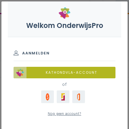
Welkom OnderwijsPro
Evaluatiebox basisonderwijs
AANMELDEN
Evaluatie-instrumenten
KATHONDVLA-ACCOUNT
of
Schatkist (vertellen over wat je
dierbaar is)
Nog geen account?