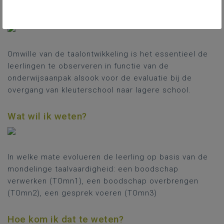
Waarom wil ik dat weten?
Omwille van de taalontwikkeling is het essentieel de
leerlingen te observeren in functie van de
onderwijsaanpak alsook voor de evaluatie bij de
overgang van kleuterschool naar lagere school.
Wat wil ik weten?
In welke mate evolueren de leerling op basis van de
mondelinge taalvaardigheid: een boodschap
verwerken (TOmn1), een boodschap overbrengen
(TOmn2), een gesprek voeren (TOmn3)
Hoe kom ik dat te weten?