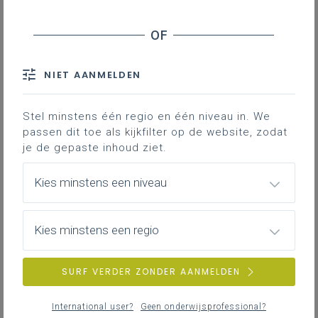
Inhoudstafel
Situering van de evaluatie
Evaluatietechnieken en -instrumenten
Na de evaluatie
NIET AANMELDEN
Stel minstens één regio en één niveau in. We
Downloads
passen dit toe als kijkfilter op de website, zodat
je de gepaste inhoud ziet.
Hoe kan je de mondelinge taalvaardigheid
van jonge kinderen observeren? Deze
Kies minstens een niveau
kijkwijzers, gebaseerd op het leerplan,
geven je een leidraad om de doelen van
Kies minstens een regio
mondelinge taalvaardigheid in allerlei
situaties te observeren.
SURF VERDER ZONDER AANMELDEN
Situering van de evaluatie
International user?
Geen onderwijsprofessional?