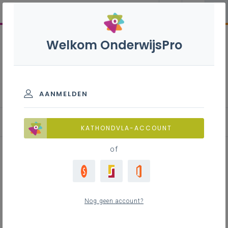
Welkom OnderwijsPro
Evaluatiebox basisonderwijs
AANMELDEN
Evaluatie-instrumenten
KATHONDVLA-ACCOUNT
of
Observeren mondelinge
taalvaardigheid jonge kind
Nog geen account?