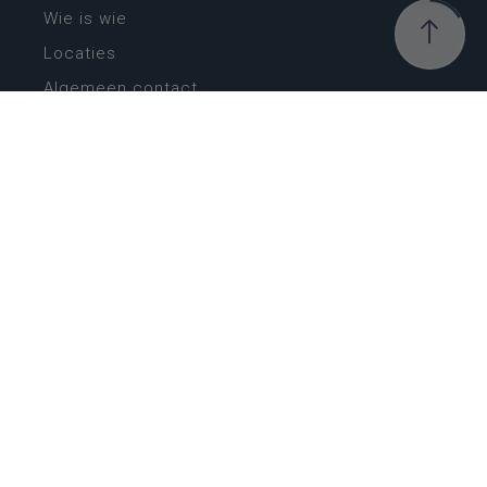
Wie is wie
Locaties
Algemeen contact
Helpdesk
NIEUWSBRIEF
SCHRIJF IN
MIJN.
Beheer
Kijkfilter