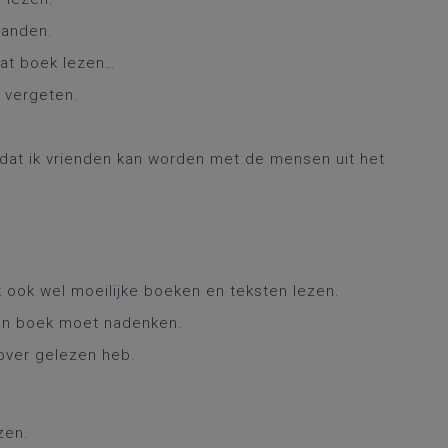
landen.
dat boek lezen…
d vergeten.
l dat ik vrienden kan worden met de mensen uit het
k ook wel moeilijke boeken en teksten lezen.
 een boek moet nadenken.
 over gelezen heb.
zen.