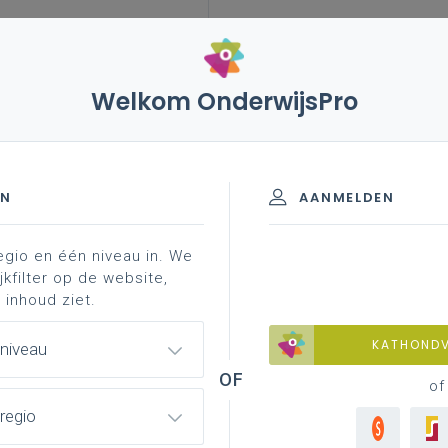
Welkom OnderwijsPro
evaluatiebox basisonderwijs
evaluatie-instrumenten
ijs
EN
AANMELDEN
egio en één niveau in. We
aluatie-instrument?
evaluatie-instrumenten
idp-in
jkfilter op de website,
 inhoud ziet.
KATHOND
 niveau
e nagaan
of
regio