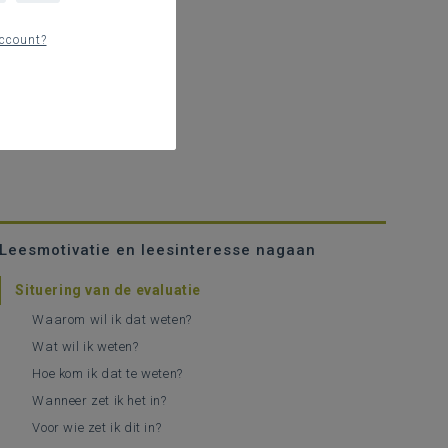
ccount?
Leesmotivatie en leesinteresse nagaan
Situering van de evaluatie
Waarom wil ik dat weten?
Wat wil ik weten?
Hoe kom ik dat te weten?
Wanneer zet ik het in?
Voor wie zet ik dit in?