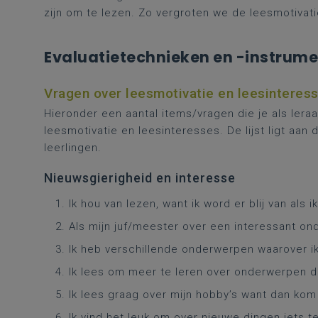
zijn om te lezen. Zo vergroten we de leesmotivati
Evaluatietechnieken en -instrum
Vragen over leesmotivatie en leesinteres
Hieronder een aantal items/vragen die je als lera
leesmotivatie en leesinteresses. De lijst ligt aan
leerlingen.
Nieuwsgierigheid en interesse
Ik hou van lezen, want ik word er blij van als 
Als mijn juf/meester over een interessant ond
Ik heb verschillende onderwerpen waarover ik
Ik lees om meer te leren over onderwerpen d
Ik lees graag over mijn hobby’s want dan kom
Ik vind het leuk om over nieuwe dingen iets t