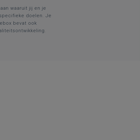
an waaruit jij en je
 specifieke doelen. Je
iebox bevat ook
iteitsontwikkeling.