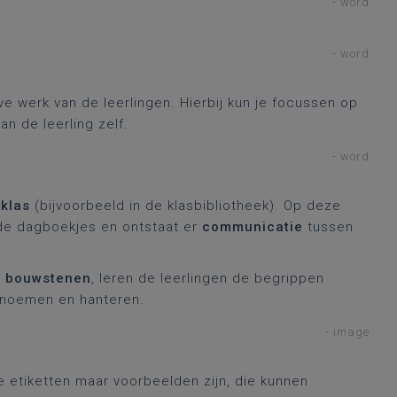
- word
- word
e werk van de leerlingen. Hierbij kun je focussen op
an de leerling zelf.
- word
 klas
(bijvoorbeeld in de klasbibliotheek). Op deze
de dagboekjes en ontstaat er
communicatie
tussen
r bouwstenen
, leren de leerlingen de begrippen
enoemen en hanteren.
- image
e etiketten maar voorbeelden zijn, die kunnen