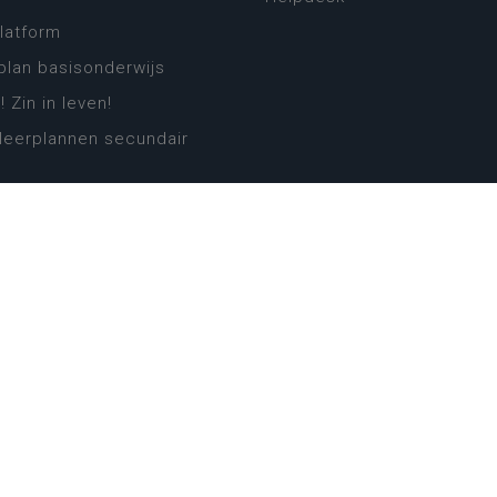
platform
plan basisonderwijs
! Zin in leven!
leerplannen secundair
llen secundair onderwijs
ansformatie
ender
eker
website
cy
Cookie-instellingen