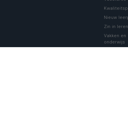
Kwaliteits
Nieuw leer
Zin in leren
Vakken en 
onderwijs
Lessentabe
Digitale tr
Schoolkal
Scholenzo
Algemene 
Disclaimer
Priva
Katholiek Onderwijs Vlaanderen
- © 2026