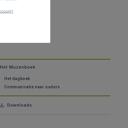
ccount?
Het Muzenboek
Het dagboek
Communicatie naar ouders
Downloads