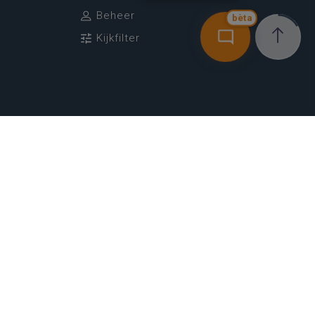
Beheer
bèta
Kijkfilter