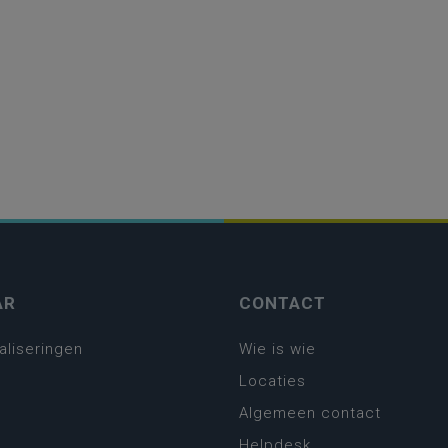
AR
CONTACT
aliseringen
Wie is wie
Locaties
Algemeen contact
Helpdesk