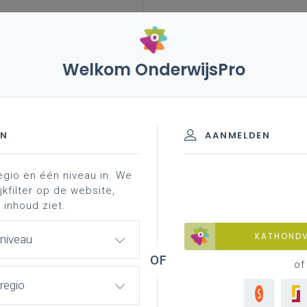
Welkom OnderwijsPro
EN
AANMELDEN
egio en één niveau in. We
aluatie-instrument?
evaluatie-instrumenten
idp-in
jkfilter op de website,
 inhoud ziet.
KATHOND
 niveau
of
regio
en via tekeningen, verslagen, foto’s,