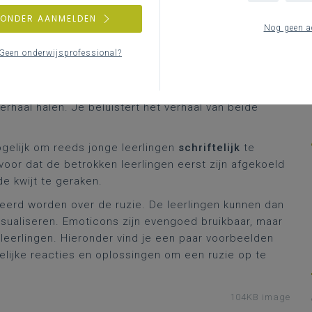
ZONDER AANMELDEN
Nog geen a
1MB pdf
Geen onderwijsprofessional?
erhaal halen. Je beluistert het verhaal van beide
ogelijk om reeds jonge leerlingen
schriftelijk
te
 voor dat de betrokken leerlingen eerst zijn afgekoeld
 kwijt te geraken.
teerd worden over de ruzie. De leerlingen kunnen dan
sualiseren. Emoticons zijn evengoed bruikbaar, maar
leerlingen. Hieronder vind je een paar voorbeelden
elijke reacties en oplossingen om een ruzie op te
104KB image