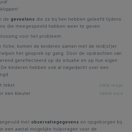
rd!
kloppen!
en de
gevoelens
die ze bij hen hebben geleefd tijdens
elens die meegespeeld hebben weer te geven.
oplossing voor het probleem.
de fiche, komen de kinderen samen met de leid(st)er
 helpen het gesprek op gang. Door de opdrachten van
erend gereflecteerd op de situatie en op hun eigen
 De kinderen hebben ook al nagedacht over een
egd.
t tekst
69KB image
or een kleuter
380KB word
 aangevuld met
observatiegegevens
en opgeborgen bij
jn een aantal mogelijke hulpvragen voor de