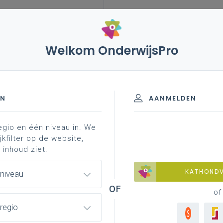
Welkom OnderwijsPro
EN
AANMELDEN
egio en één niveau in. We
aluatie-instrument?
evaluatie-instrumenten
idp-in
jkfilter op de website,
 inhoud ziet.
KATHOND
 niveau
of
regio
en over een ruzie en denken ze na over een