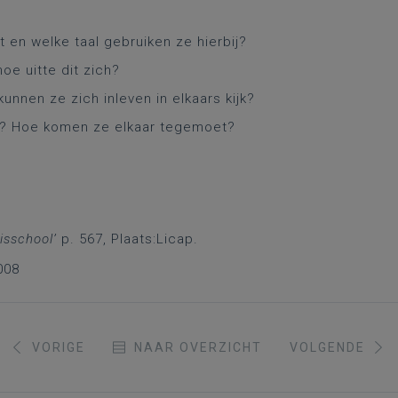
 en welke taal gebruiken ze hierbij?
oe uitte dit zich?
unnen ze zich inleven in elkaars kijk?
t? Hoe komen ze elkaar tegemoet?
isschool’
p. 567, Plaats:Licap.
008
VORIGE
NAAR OVERZICHT
VOLGENDE