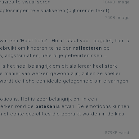
ruzies te visualiseren
104KB image
oplossingen te visualiseren (bijhorende tekst)
75KB image
 een ‘Hola!-fiche’. ‘Hola!’ staat voor: opgelet, hier is
gebruikt om kinderen te helpen
reflecteren
op
s, angstsituaties, hele blije gebeurtenissen …
s het heel belangrijk om dit als leraar heel sterk
e manier van werken gewoon zijn, zullen ze sneller
wordt de fiche een ideale gelegenheid om ervaringen
ticons. Het is zeer belangrijk om in een
werken rond de
betekenis
ervan. De emoticons kunnen
f echte gezichtjes die gebruikt worden in de klas
579KB word