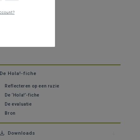
ccount?
De Hola!-fiche
Reflecteren op een ruzie
De ‘Hola!’-fiche
De evaluatie
Bron
Downloads