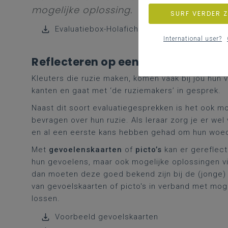
mogelijke oplossing.
SURF VERDER 
Evaluatiebox-Holafiche
International user?
Reflecteren op een ruzie
Kleuters die ruzie maken, komen vaak bij jou hun v
kanten en gaat met ‘de ruziemakers’ in gesprek.
Naast dit soort evaluatiegesprekken is het ook m
bevragen over hun ruzie. Als leraar zorg je er wel
en al een eerste kans hebben gehad om hun woede
Met
gevoelenskaarten
of
picto’s
kan er gereflec
hun gevoelens, maar ook mogelijke oplossingen vi
dan moeten deze goed bekend zijn bij de (jonge) 
van gevoelskaarten of picto's in verband met mog
lossen.
Voorbeeld gevoelskaarten