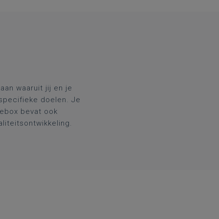
an waaruit jij en je
 specifieke doelen. Je
iebox bevat ook
iteitsontwikkeling.