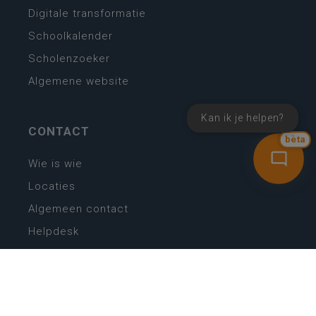
Digitale transformatie
Schoolkalender
Scholenzoeker
Algemene website
Kan ik je helpen?
CONTACT
bèta
Wie is wie
Locaties
Algemeen contact
Helpdesk
NIEUWSBRIEF