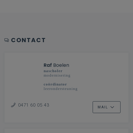
CONTACT
Raf
Boelen
nascholer
modernisering
coördinator
leerondersteuning
secundair onderwijs
Vlaanderenbreed
0471 60 05 43
MAIL