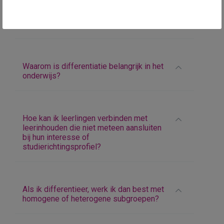
Leerplandoelen zijn minimumdoelen. Hoe
kan ik hier als leraar mee omgaan? Hoe
inzetten op verbreden en/of verdiepen?
Waarom is differentiatie belangrijk in het
onderwijs?
Hoe kan ik leerlingen verbinden met
leerinhouden die niet meteen aansluiten
bij hun interesse of
studierichtingsprofiel?
Als ik differentieer, werk ik dan best met
homogene of heterogene subgroepen?