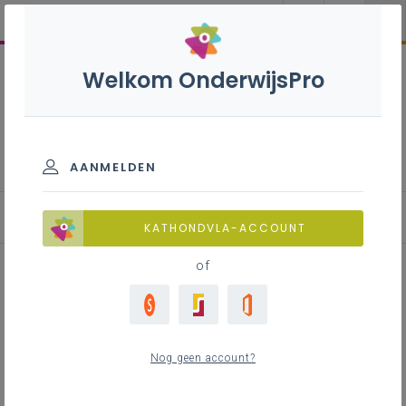
Welkom OnderwijsPro
Differentiatie in het secundair
onderwijs
AANMELDEN
Vragen rond differentiatie
KATHONDVLA-ACCOUNT
of
Inhoudstafel
Nog geen account?
Contact