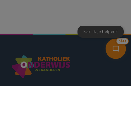
Kan ik je helpen?
bèta
SNEL NAAR
CONTACT
NIEUWSBRIEF