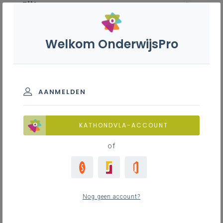
Filter
wis alle
ZOEK TOT 12 MAANDEN TERUG
Welkom OnderwijsPro
Frans 1ste graad B-stroom
AANMELDEN
TOON RESULTATEN
KATHONDVLA-ACCOUNT
of
Nieuws
0
nieuwste
Nog geen account?