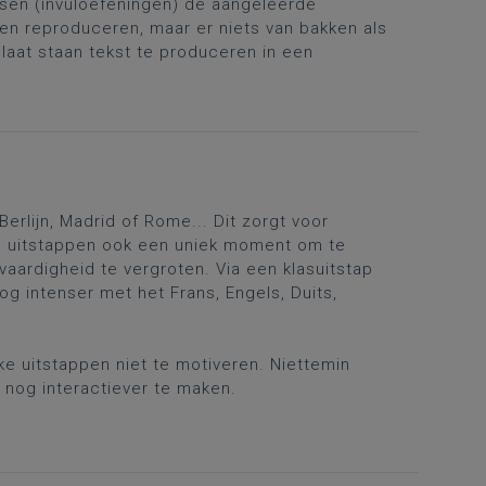
etsen (invuloefeningen) de aangeleerde
n reproduceren, maar er niets van bakken als
laat staan tekst te produceren in een
erlijn, Madrid of Rome... Dit zorgt voor
ze uitstappen ook een uniek moment om te
vaardigheid te vergroten. Via een klasuitstap
nog intenser met het Frans, Engels, Duits,
ke uitstappen niet te motiveren. Niettemin
nog interactiever te maken.