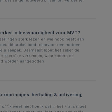
l: dat ze gemotiveerd blijven om verder te
terker in leesvaardigheid voor MVT?
eerlingen sterk lezen en wie nood heeft aan
ei; dit artikel biedt daarvoor een meteen
uele aanpak. Daarnaast loont het zeker de
trekkers
’ te verkennen, waar kaders en
med worden aangeboden.
ernprincipes: herhaling & activering,
f “Ik weet niet hoe ik dat in het Frans moet