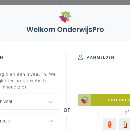
Welkom OnderwijsPro
leerplannen
vakken en leerplannen 1ste graad
d materiaal
m
EN
AANMELDEN
egio en één niveau in. We
grond
professionalisering
jkfilter op de website,
 inhoud ziet.
KATHOND
 niveau
of
regio