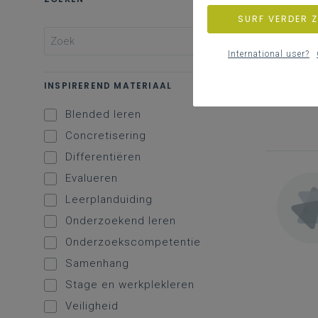
SURF VERDER 
International user?
INSPIREREND MATERIAAL
Blended leren
Concretisering
Differentiëren
Evalueren
Leerplanduiding
Onderzoekend leren
Onderzoekscompetentie
Samenhang
Stage en werkplekleren
Veiligheid