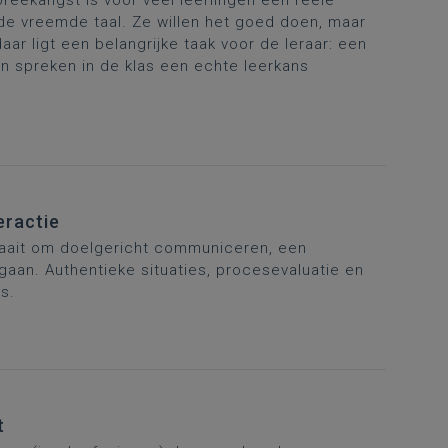
preekangst is voor veel leerlingen een reële
rde vreemde taal. Ze willen het goed doen, maar
aar ligt een belangrijke taak voor de leraar: een
in
spreken in de klas een
echte
leerkans
eractie
draait om doelgericht communiceren, een
gaan. Authentieke situaties, procesevaluatie en
s.
t