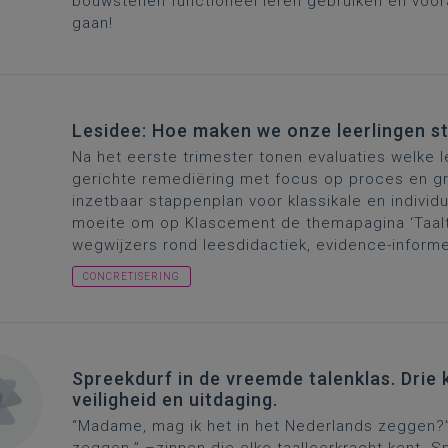
bouwstenen functioneel leren gebruiken en voora
gaan!
Lesidee: Hoe maken we onze leerlingen s
Na het eerste trimester tonen evaluaties welke l
gerichte remediëring met focus op proces en gro
inzetbaar stappenplan voor klassikale en individ
moeite om op Klascement de themapagina ‘
Taal
wegwijzers rond leesdidactiek, evidence-infor
CONCRETISERING
Spreekdurf in de vreemde talenklas. Drie k
veiligheid en uitdaging.
“Madame, mag ik het in het Nederlands zeggen?” o