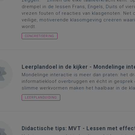
zeggen.” –
zinne
n die elke taalleerkracht kent. S
drempel in de lessen Frans, Engels, Duits of vie
vrezen fouten of reacties van klasgenoten.
Net d
veilige, motiverende klasomgeving creëren waar
wordt.
CONCRETISERING
Leerplandoel in de kijker - Mondelinge int
Mondelinge interactie is meer dan praten: het 
informatiekloof overbruggen en écht in gesprek 
slimme werkvormen maken het haalbaar in de kla
LEERPLANDUIDING
Didactische tips: MVT - Lessen met effec