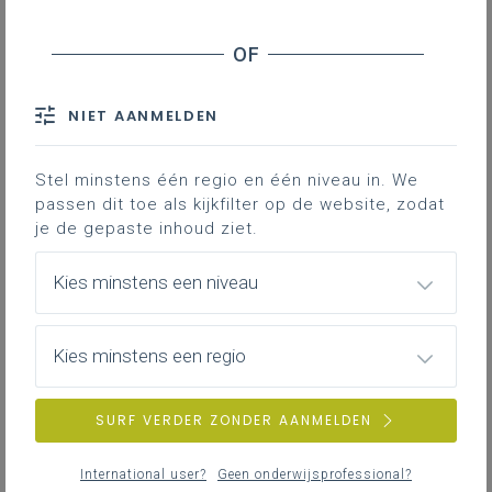
Contact
Hieronder vind je het leerplan als
Worddocument en te raadplegen
NIET AANMELDEN
via de digitale leerplantool LLinkid.
Stel minstens één regio en één niveau in. We
passen dit toe als kijkfilter op de website, zodat
je de gepaste inhoud ziet.
Kies minstens een niveau
DOWNLOADS
Kies minstens een regio
I-EnFr-b oktober 24
SURF VERDER ZONDER AANMELDEN
WORD
323KB
International user?
Geen onderwijsprofessional?
PDF I-EnFr-b oktober 24