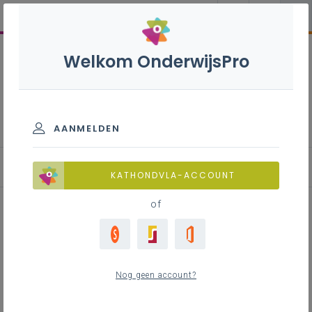
Welkom OnderwijsPro
Frans 1ste graad B-stroom
AANMELDEN
Leerplan
KATHONDVLA-ACCOUNT
of
Inhoudstafel
Nog geen account?
Downloads