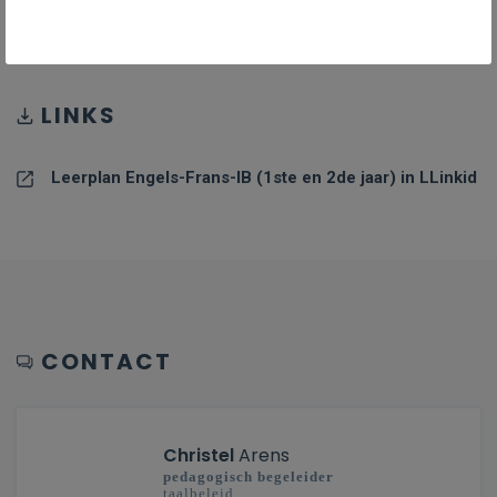
PDF
747KB
LINKS
Leerplan Engels-Frans-IB (1ste en 2de jaar) in LLinkid
CONTACT
Christel
Arens
pedagogisch begeleider
taalbeleid