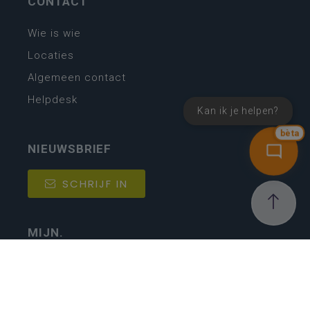
CONTACT
Wie is wie
Locaties
Algemeen contact
Helpdesk
Kan ik je helpen?
bèta
NIEUWSBRIEF
SCHRIJF IN
MIJN.
Beheer
Kijkfilter