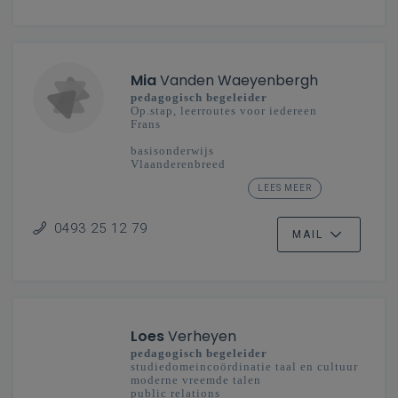
Mia
Vanden Waeyenbergh
pedagogisch begeleider
Op.stap, leerroutes voor iedereen
Frans
basisonderwijs
Vlaanderenbreed
LEES MEER
secundair onderwijs
Mechelen-Brussel
0493 25 12 79
MAIL
Loes
Verheyen
pedagogisch begeleider
studiedomeincoördinatie taal en cultuur
moderne vreemde talen
public relations