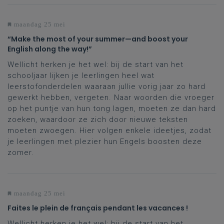
maandag 25 mei
“Make the most of your summer—and boost your
English along the way!”
Wellicht herken je het wel: bij de start van het
schooljaar lijken je leerlingen heel wat
leerstofonderdelen waaraan jullie vorig jaar zo hard
gewerkt hebben, vergeten. Naar woorden die vroeger
op het puntje van hun tong lagen, moeten ze dan hard
zoeken, waardoor ze zich door nieuwe teksten
moeten zwoegen. Hier volgen enkele ideetjes, zodat
je leerlingen met plezier hun Engels boosten deze
zomer.
maandag 25 mei
Faites le plein de français pendant les vacances !
Wellicht herken je het wel: bij de start van het