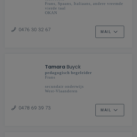
Frans, Spaans, Italiaans, andere vreemde
vierde taal
OKAN
secundair onderwijs
Oost-Vlaanderen
0476 30 32 67
MAIL
Tamara
Buyck
pedagogisch begeleider
Frans
secundair onderwijs
West-Vlaanderen
0478 69 39 73
MAIL