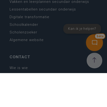
Vakken en leerplannen secundair onderwijs
Lessentabellen secundair onderwijs
Digitale transformatie
Schoolkalender
Kan ik je helpen?
Scholenzoeker
bèta
Algemene website
CONTACT
Wie is wie
Locaties
Algemeen contact
Helpdesk