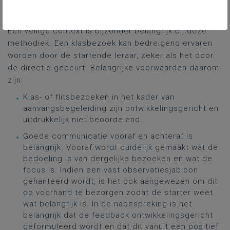
10 minuten, met een repetitief karakter.
Een veilige context is bijzonder belangrijk bij deze
methodiek. Een klasbezoek kan bedreigend ervaren
worden door de startende leraar, zeker als het door
de directie gebeurt. Belangrijke voorwaarden daarom
zijn:
Klas- of flitsbezoeken in het kader van
aanvangsbegeleiding zijn ontwikkelingsgericht en
uitdrukkelijk niet beoordelend.
Goede communicatie vooraf en achteraf is
belangrijk. Vooraf wordt duidelijk gemaakt wat de
bedoeling is van dergelijke bezoeken en wat de
focus is. Indien een vast observatiesjabloon
gehanteerd wordt, is het ook aangewezen om dit
op voorhand te bezorgen zodat de starter weet
wat belangrijk is. In de nabespreking is het
belangrijk dat de feedback ontwikkelingsgericht
geformuleerd wordt en dat dit vanuit een positief