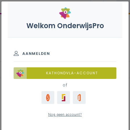
Welkom OnderwijsPro
Aanvangsbegeleiding en
inductie
AANMELDEN
Methodieken en bronnen
KATHONDVLA-ACCOUNT
of
Klasbezoeken/flitsbezoeken
Nog geen account?
Inhoudstafel