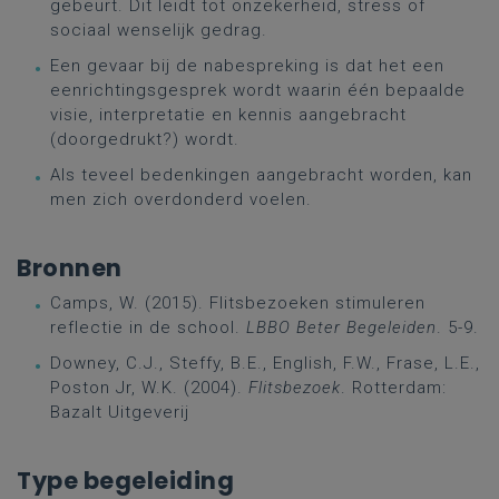
gebeurt. Dit leidt tot onzekerheid, stress of
sociaal wenselijk gedrag.
Een gevaar bij de nabespreking is dat het een
eenrichtingsgesprek wordt waarin één bepaalde
visie, interpretatie en kennis aangebracht
(doorgedrukt?) wordt.
Als teveel bedenkingen aangebracht worden, kan
men zich overdonderd voelen.
Bronnen
Camps, W. (2015). Flitsbezoeken stimuleren
reflectie in de school.
LBBO Beter Begeleiden
. 5-9.
Downey, C.J., Steffy, B.E., English, F.W., Frase, L.E.,
Poston Jr, W.K. (2004).
Flitsbezoek
. Rotterdam:
Bazalt Uitgeverij
Type begeleiding