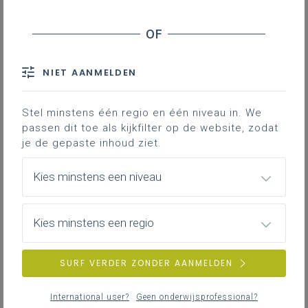
Sterktes/voordelen
Valkuilen/nadelen
Bronnen
Type begeleiding
NIET AANMELDEN
Met klas- en flitsbezoeken wordt een
Stel minstens één regio en één niveau in. We
observatie van het lesgebeuren in de klas
passen dit toe als kijkfilter op de website, zodat
je de gepaste inhoud ziet.
bedoeld. Zowel de leraar als leerling(en)
kunnen de focus zijn. In het kader van
Kies minstens een niveau
aanvangsbegeleiding gaat het in principe
om de leraar.
Bedoeling is om de starter te coachen
Kies minstens een regio
door gerichte feedback (feed forward,
feed up) te geven vanuit de observaties.
SURF VERDER ZONDER AANMELDEN
Flitsbezoeken zijn een bijzonder vorm van
klasbezoeken. Het gaat om (doorgaans)
International user?
Geen onderwijsprofessional?
onaangekondigde bezoeken van hooguit