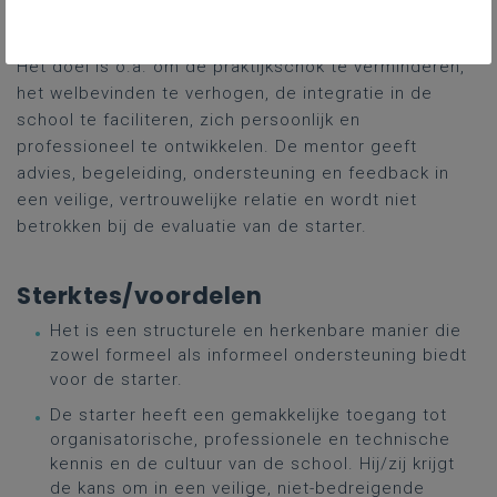
begeleidingsactiviteiten …
Het doel is o.a. om de praktijkschok te verminderen,
het welbevinden te verhogen, de integratie in de
school te faciliteren, zich persoonlijk en
professioneel te ontwikkelen. De mentor geeft
advies, begeleiding, ondersteuning en feedback in
een veilige, vertrouwelijke relatie en wordt niet
betrokken bij de evaluatie van de starter.
Sterktes/voordelen
Het is een structurele en herkenbare manier die
zowel formeel als informeel ondersteuning biedt
voor de starter.
De starter heeft een gemakkelijke toegang tot
organisatorische, professionele en technische
kennis en de cultuur van de school. Hij/zij krijgt
de kans om in een veilige, niet-bedreigende