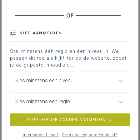
Sterktes/voordelen
Valkuilen/nadelen
Bronnen
Type begeleiding
NIET AANMELDEN
Een ervaren collega krijgt het mandaat
Stel minstens één regio en één niveau in. We
van mentor om één of meerdere starters
passen dit toe als kijkfilter op de website, zodat
je de gepaste inhoud ziet.
te helpen en gericht te coachen in hun
eerste jaren op een (nieuwe) school. Dit
Kies minstens een niveau
omvat zowel wegwijsbegeleiding als werk-
en leerbegeleiding. De mentor doet dit op
een gestructureerde, systematische en
Kies minstens een regio
doelgerichte manier binnen verschillende
contexten: formeel en informeel;
SURF VERDER ZONDER AANMELDEN
individueel en in groep; preventief,
proactief en reactief; vraaggestuurd en
International user?
Geen onderwijsprofessional?
via een aanbod van