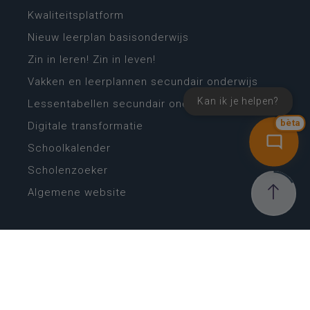
Kwaliteitsplatform
Nieuw leerplan basisonderwijs
Zin in leren! Zin in leven!
Vakken en leerplannen secundair onderwijs
Kan ik je helpen?
Lessentabellen secundair onderwijs
bèta
Digitale transformatie
Schoolkalender
Scholenzoeker
Algemene website
CONTACT
Wie is wie
Locaties