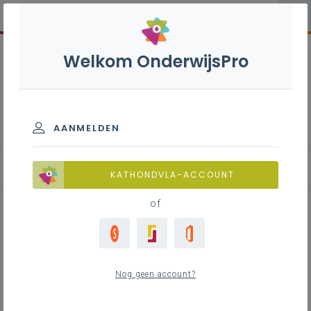
Welkom OnderwijsPro
Aanvangsbegeleiding en
inductie
AANMELDEN
Methodieken en bronnen
KATHONDVLA-ACCOUNT
of
Mentorschap
Nog geen account?
Inhoudstafel