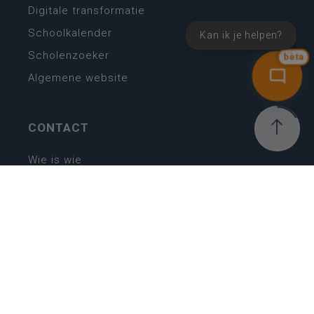
Digitale transformatie
Schoolkalender
Kan ik je helpen?
Scholenzoeker
bèta
Algemene website
CONTACT
Wie is wie
Locaties
Algemeen contact
Helpdesk
NIEUWSBRIEF
SCHRIJF IN