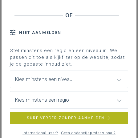
Inhoudstafel
Downloads
NIET AANMELDEN
In deze toelichting lees je hoe je op basis
Stel minstens één regio en één niveau in. We
van de doelen uit het leerplan een
passen dit toe als kijkfilter op de website, zodat
effectieve didactiek ontwikkelt voor
je de gepaste inhoud ziet.
taalbeschouwing
: nadenken over
taalgebruik en taalsysteem.
Kies minstens een niveau
Effectief taalbeschouwing
842KB pdf
Kies minstens een regio
SURF VERDER ZONDER AANMELDEN
DOWNLOADS
International user?
Geen onderwijsprofessional?