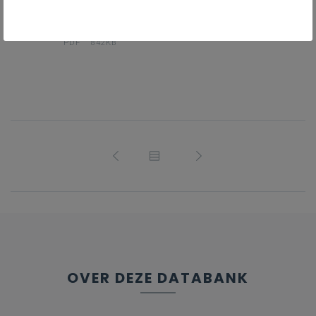
Effectief taalbeschouwing
PDF
842KB
OVER DEZE DATABANK