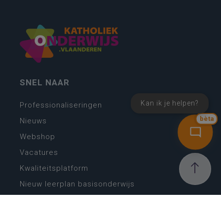
SNEL NAAR
Kan ik je helpen?
Professionaliseringen
bèta
Nieuws
Webshop
Vacatures
Kwaliteitsplatform
Nieuw leerplan basisonderwijs
Zin in leren! Zin in leven!
Vakken en leerplannen secundair onderwijs