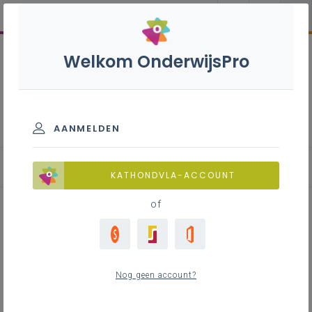
Welkom OnderwijsPro
Taalonderwijs Nederlands
AANMELDEN
Materialenbank
KATHONDVLA-ACCOUNT
of
Effectief onderwijs in
taalbeschouwing
Nog geen account?