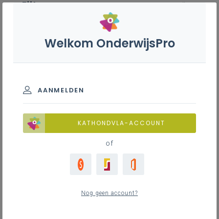
Filter
wis alle
ZOEK TOT 12 MAANDEN TERUG
Welkom OnderwijsPro
Re-integratie
AANMELDEN
TOON RESULTATEN
KATHONDVLA-ACCOUNT
Nieuws
of
4
nieuwste
Nog geen account?
dinsdag 5 mei 2026