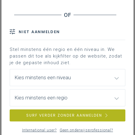
Update PRO.-pagina Re-integratie 3.0
NIET AANMELDEN
Stel minstens één regio en één niveau in. We
passen dit toe als kijkfilter op de website, zodat
je de gepaste inhoud ziet.
Kies minstens een niveau
Kies minstens een regio
SURF VERDER ZONDER AANMELDEN
International user?
Geen onderwijsprofessional?