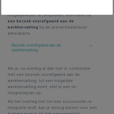
Het is vrijwillig en vaak de beste eerste stap.
Nodig het personeelslid uit om de
mogelijkheden te bespreken, eventueel na
een bezoek voorafgaand aan de
werkhervatting
bij de preventieadviseur-
arbeidsarts.
Bezoek voorafgaand aan de
werkhervatting
Als je, na overleg al dan niet in combinatie
met een bezoek voorafgaand aan de
werkhervatting, tot een mogelijke
werkhervatting komt, stel je een re-
integratieplan op.
Als het overleg niet tot een succesvolle re-
integratie leidt, kan je alsnog kiezen voor een
formeel traject als het personeelslid