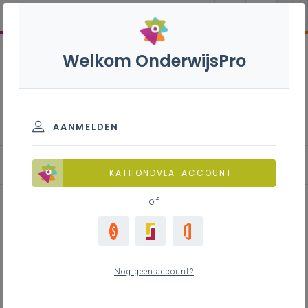
Welkom OnderwijsPro
Re-integratie
AANMELDEN
Mogelijke re-integratie initiatieven
KATHONDVLA-ACCOUNT
of
Inhoudstafel
Het informeel re-integratietraject & bezoek
Nog geen account?
voorafgaand aan de werkhervatting
Het formeel re-integratietraject