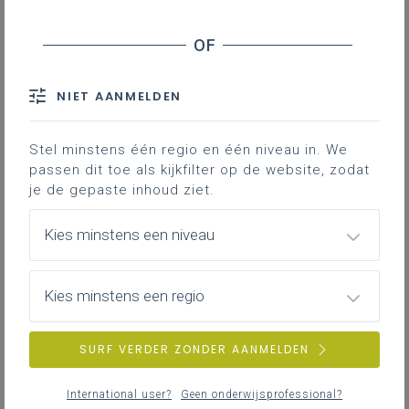
Modaliteiten om het werk te hervatten
Contact
NIET AANMELDEN
Er zijn verschillende mogelijkheden
om een re-integratietraject op te
Stel minstens één regio en één niveau in. We
passen dit toe als kijkfilter op de website, zodat
starten. We geven hieronder een
je de gepaste inhoud ziet.
overzicht.
Kies minstens een niveau
Het informeel re-
integratietraject & bezoek
voorafgaand aan de
Kies minstens een regio
werkhervatting
Tijdens een informeel traject staat vooral de
SURF VERDER ZONDER AANMELDEN
zoektocht naar een haalbare oplossing
centraal.
International user?
Geen onderwijsprofessional?