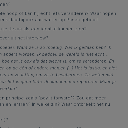
emen?
dele hoop of kan hij echt iets veranderen? Waar hopen
 Denk daarbij ook aan wat er op Pasen gebeurt.
u je Jezus als een idealist kunnen zien?
evor uit het interview?
 moeder. Want ze is zo moedig. Wat ik gedaan heb? Ik
 anders worden. Ik bedoel, de wereld is niet echt …
 hoe het is ook als dat slecht is, om te veranderen. En
en op de één of andere manier. (…) Het is lastig, en niet
oet op ze letten, om ze te beschermen. Ze weten niet
aar het is geen fiets. Je kan iemand repareren. Maar je
 werken.”
en principe zoals “pay it forward”? Zou dat meer
n en leraren? In welke zin? Waar ontbreekt het nu
et)?