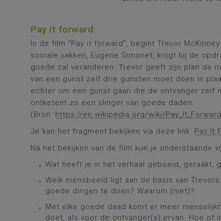
Pay it forward
In de film “Pay it forward”, begint Trevor McKinney
sociale vakken, Eugene Simonet, krijgt hij de opd
goede zal veranderen. Trevor geeft zijn plan de n
van een gunst zelf drie gunsten moet doen in plaa
echter om een gunst gaan die de ontvanger zelf nie
ontketent zo een slinger van goede daden.
(Bron:
https://en.wikipedia.org/wiki/Pay_It_Forward
Je kan het fragment bekijken via deze link:
Pay It 
Na het bekijken van de film kun je onderstaande v
Wat heeft je in het verhaal geboeid, geraakt
Welk mensbeeld ligt aan de basis van Trevors
goede dingen te doen? Waarom (niet)?
Met elke goede daad komt er meer menselijkh
doet, als voor de ontvanger(s) ervan. Hoe of i