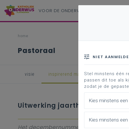
VOOR DE ONDERWIJS
PROFESSIONAL
home
Pastoraal
NIET AANMELD
Stel minstens één r
visie
inspirerend materiaal
rouw en ve
passen dit toe als ki
zodat je de gepaste
Kies minstens een
Uitwerking jaarthema Leeftoch
Kies minstens een 
Het decembernummer van Leeftocht is 