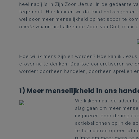
heel nabij is in Zijn Zoon Jezus. In de gedaante 
tegemoet. Hoe kunnen wij dat kind ontvangen e
wel door meer menselijkheid op het spoor te ko
ruimte
waarin niet alleen de Zoon van God, maar el
Hoe wil ik mens zijn en worden? Hoe kan ik Jezu
erover na te denken. Daartoe concretiseren we d
worden: doorheen handelen, doorheen spreken e
1) Meer menselijkheid in ons hand
We kijken naar de adventsa
slag gaan om meer menseli
inspireren door de impuls
actieballonnen op in de sc
te formuleren op één of m
ruimte om meer mens te 