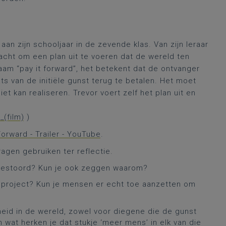
 aan zijn schooljaar in de zevende klas. Van zijn leraar
racht om een plan uit te voeren dat de wereld ten
aam “pay it forward”, het betekent dat de ontvanger
ts van de initiële gunst terug te betalen. Het moet
t kan realiseren. Trevor voert zelf het plan uit en
_(film)
)
Forward - Trailer - YouTube
.
ragen gebruiken ter reflectie.
, gestoord? Kun je ook zeggen waarom?
 project? Kun je mensen er echt toe aanzetten om
eid in de wereld, zowel voor diegene die de gunst
n wat herken je dat stukje ‘meer mens’ in elk van die