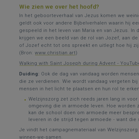
Wie zien we over het hoofd?
In het geboorteverhaal van Jezus komen we weinig
geldt ook voor andere Bijbelverhalen waarin hij ee
gespeeld in het leven van Maria en van Jezus. In 
krijgen we een beeld van de rol van Jozef, aan de
of Jozef echt tot ons spreekt en uitlegt hoe hij zij
(Bron:
www.christian.art
)
Walking with Saint Joseph during Advent - YouTub
Duiding:
Ook de dag van vandaag worden mensen o
die ze verdienen. Wie wordt vandaag vergeten bij
mensen in het licht te plaatsen en hun rol te erk
Welzijnszorg zet zich reeds jaren lang in voo
omgeving die in armoede leven. Hoe worden z
kan de school doen om armoede meer bespre
leveren in de strijd tegen armoede - want die
Je vindt het campagnemateriaal van Welzijnszorg
winnen-we-samen
.