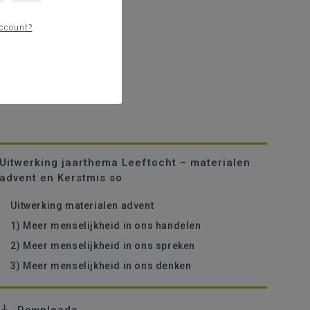
ccount?
Uitwerking jaarthema Leeftocht – materialen
advent en Kerstmis so
Uitwerking materialen advent
1) Meer menselijkheid in ons handelen
2) Meer menselijkheid in ons spreken
3) Meer menselijkheid in ons denken