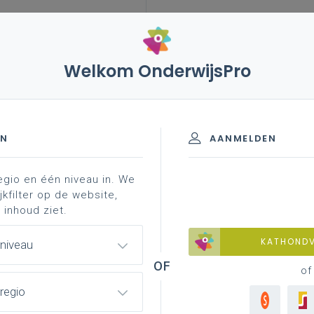
Welkom OnderwijsPro
EN
AANMELDEN
egio en één niveau in. We
rlies
bezinning voor leerlingen
jkfilter op de website,
 inhoud ziet.
KATHOND
 niveau
t – materialen advent en Kerstmis 
of
regio
getiteld ‘ruimte om (meer) mens te