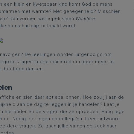
van een klein en kwetsbaar kind komt God de mens
n omarmen met warmte? Met genegenheid? Misschien
men? Dan vormen we hopelijk een
Wondere
ke mens hartelijk onthaald wordt.
s navolgen? De leerlingen worden uitgenodigd om
e grote vragen in drie manieren om meer mens te
n doorheen denken.
elen
ffiche en zien daar actieballonnen. Hoe zou jij aan de
jkheid aan de dag te leggen in je handelen? Laat je
en hieronder en de vragen die ze oproepen. Hang lege
hool. Nodig leerlingen en collega’s uit een antwoord
eerdere vragen. Zo gaan jullie samen op zoek naar
worden.