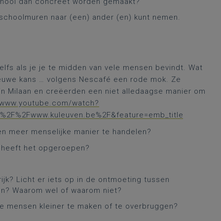
 school dan concreet worden gemaakt?
of schoolmuren naar (een) ander (en) kunt nemen.
zelfs als je je te midden van vele mensen bevindt. Wat
nieuwe kans … volgens Nescafé een rode mok. Ze
in Milaan en creëerden een niet alledaagse manier om
//www.youtube.com/watch?
A%2F%2Fwww.kuleuven.be%2F&feature=emb_title
een meer menselijke manier te handelen?
t heeft het opgeroepen?
k? Licht er iets op in de ontmoeting tussen
en? Waarom wel of waarom niet?
re mensen kleiner te maken of te overbruggen?