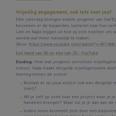
Vrijwillig engagement, ook iets voor jou?
Elke zaterdag brengen enkele jongeren van San'Egi
bezoeken er de bejaarden, luisteren naar hun verha
Lien en Najla leggen uit hoe zij zich inzetten om
wereld wat meer menselijk te maken.
(Bron:
https://www.youtube.com/watch?v=W7-0N
Een hand van 90 en één van 20 - YouTube
Duiding:
Heel wat jongeren verrichten vrijwilliger
school. Vaak maakt dergelijk vrijwilligerswerk dee
learning
binnen de school.
Bestaat er op jouw school ook een dergelijk i
(niet)?
Wil je zelf op zoek naar een project waar je j
handelen brengen? Waar zie je je dan aan de
Ieders leven kenmerkt zich door een beperkte h