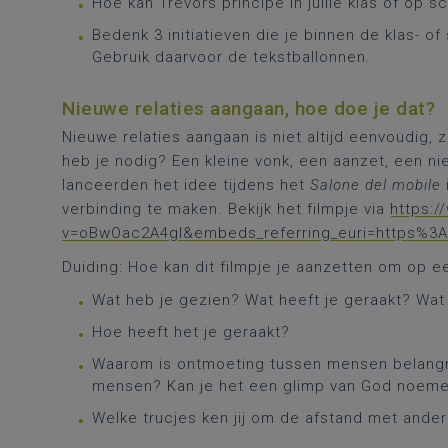
Hoe kan Trevors principe in jullie klas of op
Bedenk 3 initiatieven die je binnen de klas- 
Gebruik daarvoor de tekstballonnen.
Nieuwe relaties aangaan, hoe doe je dat?
Nieuwe relaties aangaan is niet altijd eenvoudig, 
heb je nodig? Een kleine vonk, een aanzet, een 
lanceerden het idee tijdens het
Salone del mobile
verbinding te maken. Bekijk het filmpje via
https:
v=oBwOac2A4gI&embeds_referring_euri=https%3
Duiding: Hoe kan dit filmpje je aanzetten om op 
Wat heb je gezien? Wat heeft je geraakt? Wa
Hoe heeft het je geraakt?
Waarom is ontmoeting tussen mensen belangrij
mensen? Kan je het een glimp van God noem
Welke trucjes ken jij om de afstand met ande