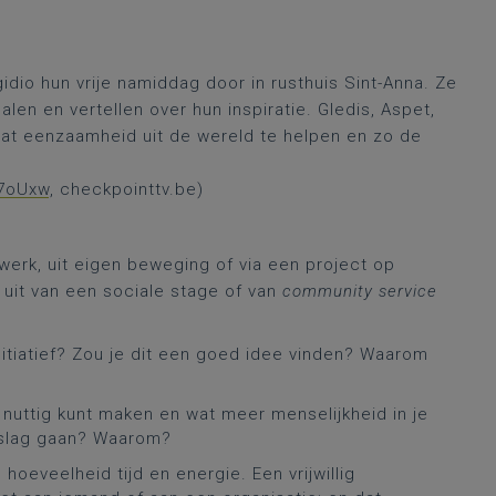
dio hun vrije namiddag door in rusthuis Sint-Anna. Ze
len en vertellen over hun inspiratie. Gledis, Aspet,
 wat eenzaamheid uit de wereld te helpen en zo de
k7oUxw
, checkpointtv.be)
swerk, uit eigen beweging of via een project op
l uit van een sociale stage of van
community service
nitiatief? Zou je dit een goed idee vinden? Waarom
e nuttig kunt maken en wat meer menselijkheid in je
 slag gaan? Waarom?
oeveelheid tijd en energie. Een vrijwillig