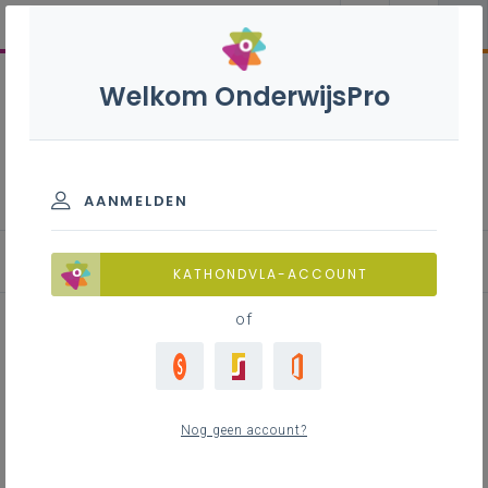
Welkom OnderwijsPro
Pastoraal
AANMELDEN
Inspirerend materiaal
KATHONDVLA-ACCOUNT
of
Advent 2022: het aanbod
samengevat op 1 A4
Nog geen account?