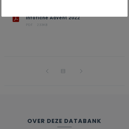
Infofiche Advent 2022
PDF
233KB
OVER DEZE DATABANK