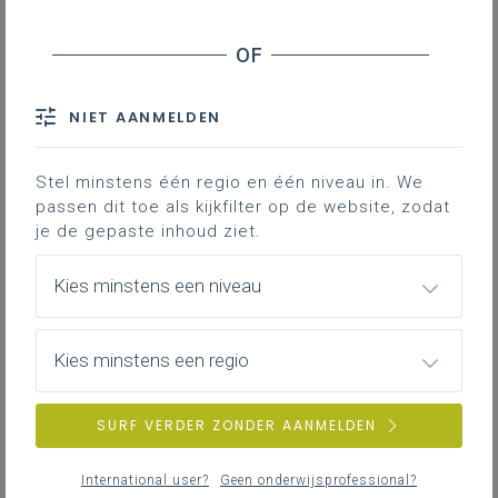
Inhoudstafel
Downloads
NIET AANMELDEN
Katholiek Onderwijs Vlaanderen biedt een
Stel minstens één regio en één niveau in. We
ruim aanbod aan inspirerend materiaal
passen dit toe als kijkfilter op de website, zodat
voor de beleving van de advent in het
je de gepaste inhoud ziet.
basis- en secundair onderwijs en met
personeelsleden. Een infofiche geeft je een
Kies minstens een niveau
overzicht op 1 A4’tje.
Infofiche Advent 2022
233KB pdf
Kies minstens een regio
SURF VERDER ZONDER AANMELDEN
International user?
Geen onderwijsprofessional?
DOWNLOADS