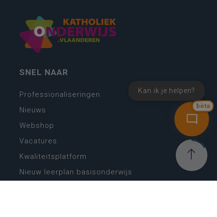
SNEL NAAR
Kan ik je helpen?
Professionaliseringen
bèta
Nieuws
Webshop
Vacatures
Kwaliteitsplatform
Nieuw leerplan basisonderwijs
Zin in leren! Zin in leven!
Vakken en leerplannen secundair onderwijs