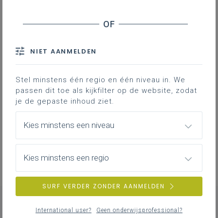
Als opvoeder ben je
verantwoordelijk voor de leerlingen
die je zijn toevertrouwd. Meer nog, je
NIET AANMELDEN
kan in bepaalde gevallen
aansprakelijk gesteld
worden als
blijkt dat je je verantwoordelijkheid
Stel minstens één regio en één niveau in. We
niet ten volle hebt opgenomen.
passen dit toe als kijkfilter op de website, zodat
je de gepaste inhoud ziet.
Wil je meer weten over aansprakelijkheid?
Bekijk dan zeker onze
pagina over de
Kies minstens een niveau
aansprakelijkheid van personeelsleden binnen
onderwijs
.
Kies minstens een regio
SURF VERDER ZONDER AANMELDEN
International user?
Geen onderwijsprofessional?