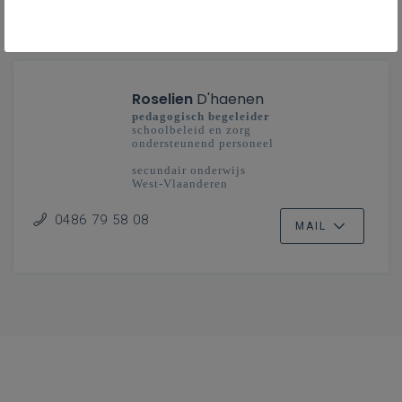
CONTACT
Roselien
D'haenen
pedagogisch begeleider
schoolbeleid en zorg
ondersteunend personeel
secundair onderwijs
West-Vlaanderen
0486 79 58 08
MAIL