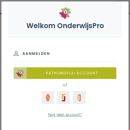
Welkom OnderwijsPro
Ondersteunend personeel
AANMELDEN
Verantwoordelijkheid en aansprakelijkheid
KATHONDVLA-ACCOUNT
of
Inhoudstafel
Nog geen account?
Contact