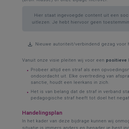
Hier staat ingevoegde content uit een soci
uitlezen. Je hebt hiervoor geen toestemmi
Nieuwe autoriteit/verbindend gezag voor 
Vanuit onze visie pleiten wij voor een
positieve
Probeer altijd een straf als een opvoedings
ondoordacht uit. Elke overtreding van afsp
sanctie, houdt een leerkans in zich.
Het is van belang dat de straf in verband st
pedagogische straf heeft tot doel het negati
Handelingsplan
In het kader van deze bijdrage kunnen wij onmo
situatie is immers anders en benader je best ind