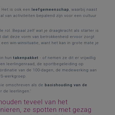
. Het is ook een
leefgemeenschap
, waarbij naast
l van activiteiten bepalend zijn voor een cultuur
 rol. Bepaal zelf wat je draagkracht als starter is
el dat deze vorm van betrokkenheid ervoor zorgt
is een win-winsituatie, want het kan in grote mate je
in hun
takenpakket
- of nemen ze dit er vrijwillig
 een leerlingenraad, de sportbegeleiding op
rdinatie van de 100-dagen, de medewerking aan
OS-werkgroep.
isie omschreven als de
basishouding van de
r de leerlingen.’
houden teveel van het
nieren, ze spotten met gezag