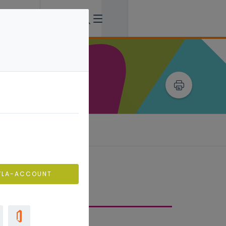
jkheid
VLA-ACCOUNT
rkterrein