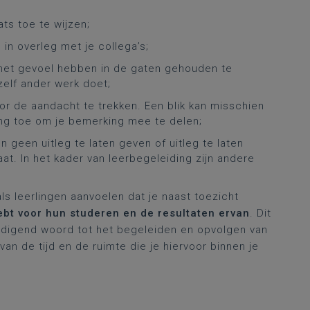
ats toe te wijzen;
in overleg met je collega’s;
 het gevoel hebben in de gaten gehouden te
zelf ander werk doet;
oor de aandacht te trekken. Een blik kan misschien
ling toe om je bemerking mee te delen;
en geen uitleg te laten geven of uitleg te laten
at. In het kader van leerbegeleiding zijn andere
s leerlingen aanvoelen dat je naast toezicht
bt voor hun studeren en de resultaten ervan
. Dit
digend woord tot het begeleiden en opvolgen van
 van de tijd en de ruimte die je hiervoor binnen je