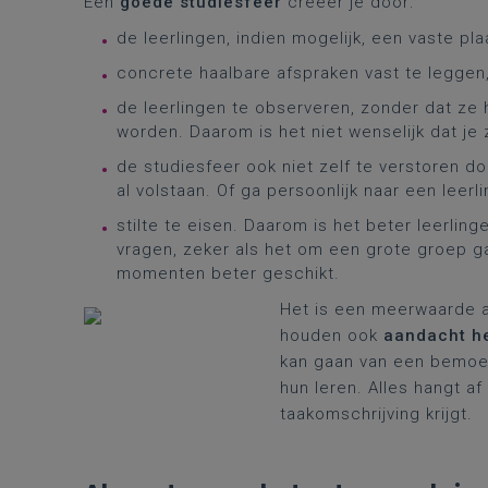
Een
goede studiesfeer
creëer je door:
de leerlingen, indien mogelijk, een vaste pla
concrete haalbare afspraken vast te leggen, 
de leerlingen te observeren, zonder dat ze
worden. Daarom is het niet wenselijk dat je 
de studiesfeer ook niet zelf te verstoren d
al volstaan. Of ga persoonlijk naar een leer
stilte te eisen. Daarom is het beter leerling
vragen, zeker als het om een grote groep ga
momenten beter geschikt.
Het is een meerwaarde al
houden ook
aandacht he
kan gaan van een bemoe
hun leren. Alles hangt af
taakomschrijving krijgt.