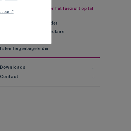
ls verantwoordelijke voor het toezicht op tal
ccount?
an plaatsen
ls opvoeder/leerbegeleider
ls motor van het extra-scolaire
ls beloner en ‘straffer’
ls leerlingenbegeleider
Downloads
Contact