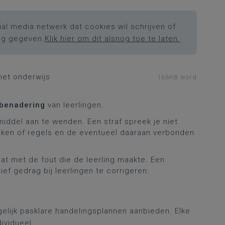
al media netwerk dat cookies wil schrijven of
ng gegeven.
Klik hier om dit alsnog toe te laten.
het onderwijs
166KB word
 benadering
van leerlingen.
middel aan te wenden. Een straf spreek je niet
raken of regels en de eventueel daaraan verbonden
aat met de fout die de leerling maakte. Een
ef gedrag bij leerlingen te corrigeren.
gelijk pasklare handelingsplannen aanbieden. Elke
ividueel.