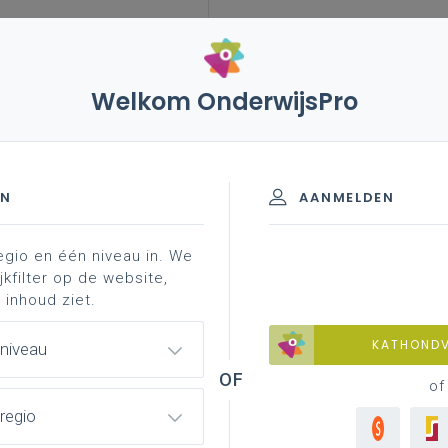
Welkom OnderwijsPro
nend personeel
werkterrein
EN
AANMELDEN
egio en één niveau in. We
grenzen bewaken
verantwoordelijkheid en aansprakeli
jkfilter op de website,
 inhoud ziet.
KATHOND
 niveau
of
scholen
heel verschillend ingevuld
. De
regio
zet als toezichthouder bij de
We