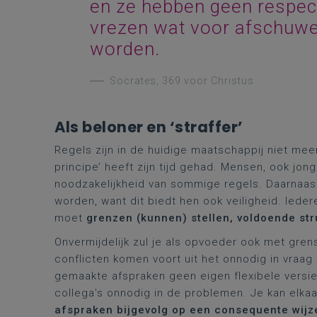
en ze hebben geen respect
vrezen wat voor afschuwel
worden.
Socrates, 369 voor Christus
Als beloner en ‘straffer’
Regels zijn in de huidige maatschappij niet me
principe’ heeft zijn tijd gehad. Mensen, ook jong
noodzakelijkheid van sommige regels. Daarnaas
worden, want dit biedt hen ook veiligheid. Ieder
moet
grenzen (kunnen) stellen, voldoende st
Onvermijdelijk zul je als opvoeder ook met gren
conflicten komen voort uit het onnodig in vraag
gemaakte afspraken geen eigen flexibele versie.
collega's onnodig in de problemen. Je kan elka
afspraken bijgevolg op een consequente wijz