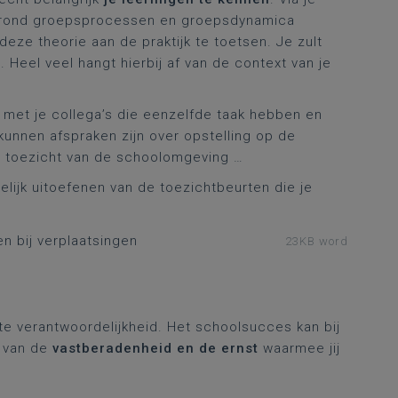
rs rond groepsprocessen en groepsdynamica
e theorie aan de praktijk te toetsen. Je zult
 Heel veel hangt hierbij af van de context van je
met je collega’s die eenzelfde taak hebben en
 kunnen afspraken zijn over opstelling op de
et toezicht van de schoolomgeving …
lijk uitoefenen van de toezichtbeurten die je
en bij verplaatsingen
23KB word
rote verantwoordelijkheid. Het schoolsucces kan bij
n van de
vastberadenheid en de ernst
waarmee jij