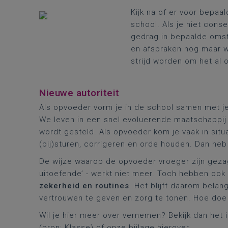
Kijk na of er voor bepaa
school. Als je niet cons
gedrag in bepaalde omst
en afspraken nog maar we
strijd worden om het al o
Nieuwe autoriteit
Als opvoeder vorm je in de school samen met je 
We leven in een snel evoluerende maatschappij 
wordt gesteld. Als opvoeder kom je vaak in situ
(bij)sturen, corrigeren en orde houden. Dan heb 
De wijze waarop de opvoeder vroeger zijn gezag
uitoefende’ - werkt niet meer. Toch hebben oo
zekerheid en routines
. Het blijft daarom belan
vertrouwen te geven en zorg te tonen. Hoe doe 
Wil je hier meer over vernemen? Bekijk dan het
(bron: Klasse) of onze bijlage hierover.