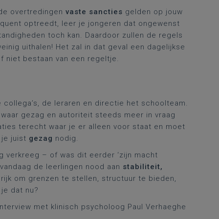
lde overtredingen
vaste sancties
gelden op jouw
equent optreedt, leer je jongeren dat ongewenst
andigheden toch kan. Daardoor zullen de regels
inig uithalen! Het zal in dat geval een dagelijkse
f niet bestaan van een regeltje.
collega’s, de leraren en directie het schoolteam.
waar gezag en autoriteit steeds meer in vraag
aties terecht waar je er alleen voor staat en moet
je juist
gezag
nodig.
 verkreeg – of was dit eerder ‘zijn macht
k vandaag de leerlingen nood aan
stabiliteit,
grijk om grenzen te stellen, structuur te bieden,
je dat nu?
 interview met klinisch psycholoog Paul Verhaeghe