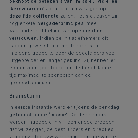
beknopt de betekenis van ‘missie’, ‘visie’ en
‘kernwaarden’
zodat alle aanwezigen op
dezelfde golflengte
zaten. Tot slot gaven zij
nog enkele ‘
vergaderprincipes
’ mee
waaronder het belang van
openheid
en
vertrouwen
. Indien de initiatiefnemers dit
hadden gewenst, had het theoretisch
inleidend gedeelte door de begeleiders veel
uitgebreider en langer gekund. Zij hebben er
echter voor geopteerd om de beschikbare
tijd maximaal te spenderen aan de
groepsdiscussies.
Brainstorm
In eerste instantie werd er tijdens de denkdag
gefocust op de ‘missie’
. De deelnemers
werden ingedeeld in vijf gemengde groepen,
dat wil zeggen, de bestuurders en directies
van eenzelfde vzw werden in de mate van het