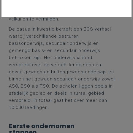
zij doorlopen hebben. We geven telkens ook
de aandachtspunten en tips aan om mogelijke
valkuilen te vermijden.
De casus in kwestie betreft een BOS-verhaal
waarbij verschillende besturen
basisonderwijs, secundair onderwijs en
gemengd basis- en secundair onderwijs
betrokken zijn. Het onderwijsaanbod
verspreid over de verschillende scholen
omvat gewoon en buitengewoon onderwijs en
binnen het gewoon secundair onderwijs zowel
ASO, BSO als TSO. De scholen liggen deels in
stedelijk gebied en deels in ruraal gebied
verspreid. In totaal gaat het over meer dan
10 000 leerlingen.
Eerste ondernomen
stappen