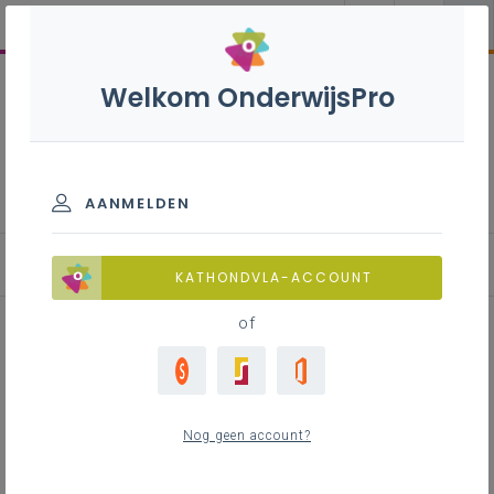
Welkom OnderwijsPro
Missie, visie en kernwaarden
AANMELDEN
Een praktijkgetuigenis
KATHONDVLA-ACCOUNT
of
Inhoudstafel
Eerste ondernomen stappen
Nog geen account?
Bepalen missie en visie
Implementatie